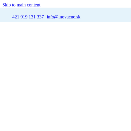
Skip to main content
+421 919 131 337
info@inovacne.sk