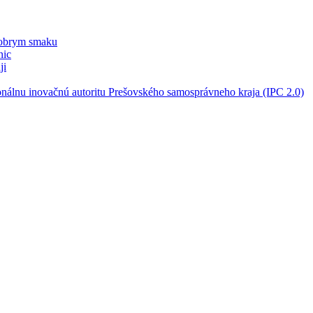
dobrym smaku
nic
ji
onálnu inovačnú autoritu Prešovského samosprávneho kraja (IPC 2.0)