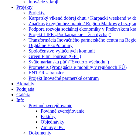
Inovácie v kraji
Projekty
Projekty
Karpatský víkend dobrej chuti / Karpacki weekend w 
Značkový región bez hraníc / Region Markowy bez gra
Podpora rozvoja sociálnej ekonomiky v Prešovskom kra
Projekt LIFE „Podkarpackie – ži a dýchaj“
Transformácia Inovačného partnerského centra na Regi
Digitálne EkoPoloniny
Spoločenstvo vylúčených komunít
Green Film Tourism (GFT)
Svätomariánska púť (“Svetlo z východu”)
Prometeus (Propagácia e-mobility v regiónoch EÚ)
ENTER – transfer
Projekt Inovačné partnerské centrum
Aktuality
Podujatia
Galéria
Info
Povinné zverejňovanie
Povinné zverejňovanie
Faktúry
Objednávky
Zmluvy IPC
Dokumenty