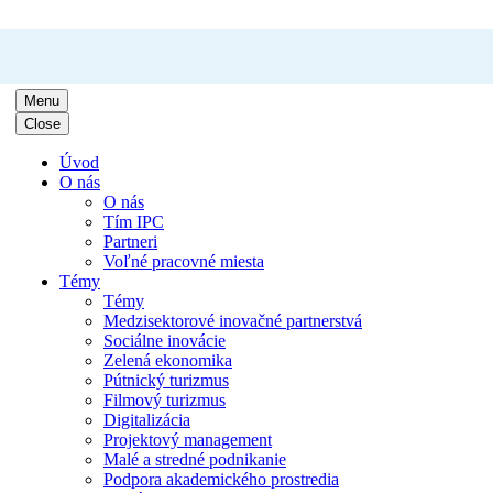
Menu
Close
Úvod
O nás
O nás
Tím IPC
Partneri
Voľné pracovné miesta
Témy
Témy
Medzisektorové inovačné partnerstvá
Sociálne inovácie
Zelená ekonomika
Pútnický turizmus
Filmový turizmus
Digitalizácia
Projektový management
Malé a stredné podnikanie
Podpora akademického prostredia