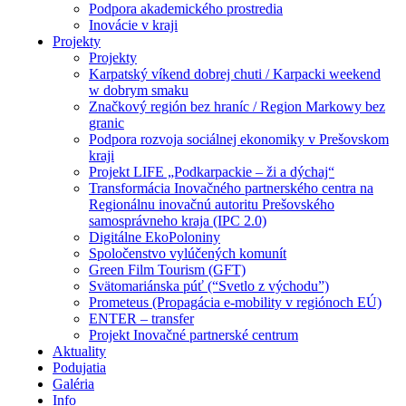
Podpora akademického prostredia
Inovácie v kraji
Projekty
Projekty
Karpatský víkend dobrej chuti / Karpacki weekend
w dobrym smaku
Značkový región bez hraníc / Region Markowy bez
granic
Podpora rozvoja sociálnej ekonomiky v Prešovskom
kraji
Projekt LIFE „Podkarpackie – ži a dýchaj“
Transformácia Inovačného partnerského centra na
Regionálnu inovačnú autoritu Prešovského
samosprávneho kraja (IPC 2.0)
Digitálne EkoPoloniny
Spoločenstvo vylúčených komunít
Green Film Tourism (GFT)
Svätomariánska púť (“Svetlo z východu”)
Prometeus (Propagácia e-mobility v regiónoch EÚ)
ENTER – transfer
Projekt Inovačné partnerské centrum
Aktuality
Podujatia
Galéria
Info