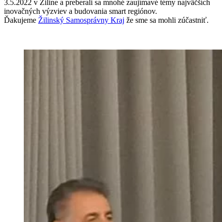
3.5.2022 v Žiline a preberali sa mnohé zaujímavé témy najväčších
inovačných výzviev a budovania smart regiónov.
Ďakujeme
Žilinský Samosprávny Kraj
že sme sa mohli zúčastniť.