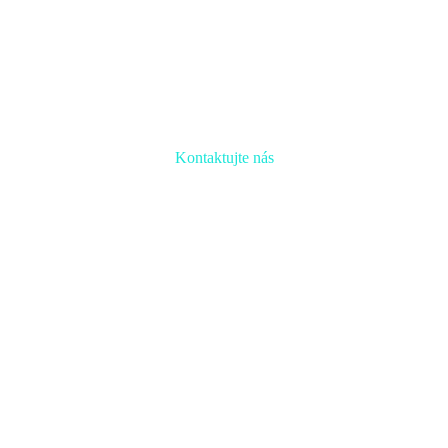
Kontaktujte nás
Radi prediskutujeme Váš projekt a odpovieme na akúkoľvek
otázku
Naša adresa:
Inovačné partnerské centrum
Hlavná 139, 080 01 Prešov