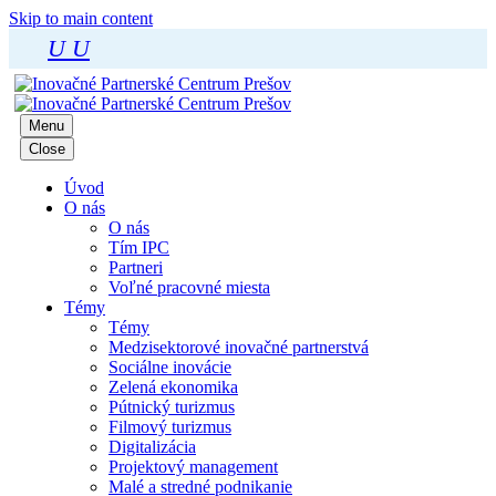
Skip to main content
U
U
Menu
Close
Úvod
O nás
O nás
Tím IPC
Partneri
Voľné pracovné miesta
Témy
Témy
Medzisektorové inovačné partnerstvá
Sociálne inovácie
Zelená ekonomika
Pútnický turizmus
Filmový turizmus
Digitalizácia
Projektový management
Malé a stredné podnikanie