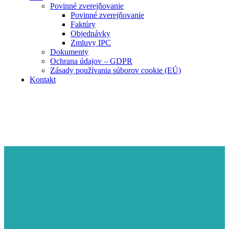
Povinné zverejňovanie
Povinné zverejňovanie
Faktúry
Objednávky
Zmluvy IPC
Dokumenty
Ochrana údajov – GDPR
Zásady používania súborov cookie (EÚ)
Kontakt