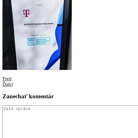
Pred
Ďalej
Zanechať
komentár