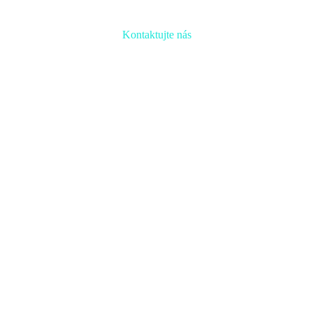
Kontaktujte nás
Radi prediskutujeme Váš projekt a odpovieme na akúkoľvek
otázku
Naša adresa:
Inovačné partnerské centrum
Hlavná 139, 080 01 Prešov
Naše kontakty: