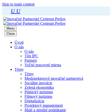
Skip to main content
U
U
Menu
Close
Úvod
O nás
O nás
Tím IPC
Partneri
Voľné pracovné miesta
Témy
Témy
Medzisektorové inovačné partnerstvá
Sociálne inovácie
Zelená ekonomika
Pútnický turizmus
Filmový turizmus
Digitalizácia
Projektový management
Malé a stredné podnikanie