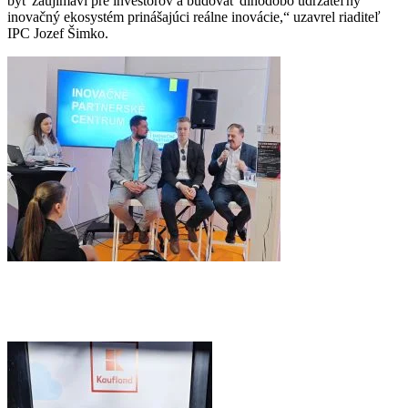
byť zaujímaví pre investorov a budovať dlhodobo udržateľný
inovačný ekosystém prinášajúci reálne inovácie,“ uzavrel riaditeľ
IPC Jozef Šimko.