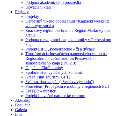
Podpora akademického prostredia
Inovácie v kraji
Projekty
Projekty
Karpatský víkend dobrej chuti / Karpacki weekend
w dobrym smaku
Značkový región bez hraníc / Region Markowy bez
granic
Podpora rozvoja sociálnej ekonomiky v Prešovskom
kraji
Projekt LIFE „Podkarpackie – ži a dýchaj“
Transformácia Inovačného partnerského centra na
Regionálnu inovačnú autoritu Prešovského
samosprávneho kraja (IPC 2.0)
Digitálne EkoPoloniny
Spoločenstvo vylúčených komunít
Green Film Tourism (GFT)
Svätomariánska púť (“Svetlo z východu”)
Prometeus (Propagácia e-mobility v regiónoch EÚ)
ENTER – transfer
Projekt Inovačné partnerské centrum
Aktuality
Podujatia
Galéria
Info