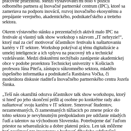
pracovné príležitosti. Medzi vystavovateľmi bolo v pozícii
odborného partnera aj Inovačné partnerské centrum (IPC), ktoré sa
zameriava na podporu inovácií, rozvoj inovačného ekosystému a
prepájanie verejného, akademického, podnikateľského a tretieho
sektora.
Okrem výstavného stánku a prezentačných aktivít malo IPC na
festivale aj vlastný talk show workshop s názvom „IT nehryzie!“,
ktorý mal za cieľ motivovať účastníkov festivalu k naštartovaniu
kariéry v IT sektore. Workshop pokrýval aj tému digitalizácie a
umelej inteligencie a ich vplyvu na pracovný trh a technické
vzdelávanie. Medzi diskutérmi nechýbalo zastúpenie akademickej
obce v podobe prorektora Technickej univerzity v Košiciach
profesora Jána Piteľa, zástupcu súkromného sektora, mladého
úspešného informatika a podnikateľa Rastislava Vočka, či
moderátora diskusie riaditeľa Inovačného partnerského centra Jozefa
Šimka.
„Teší nás okamžitá odozva účastníkov talk show workshopu, ktorý
si hneď po jeho skončení prišli aj osobne po konkrétne rady ako
naštartovať svoju kariéru v IT sektore. Smerovať študentov,
nezamestnaných, či zamestnaných túžiacich po zmene práce do
tohto sektora je nevyhnutným predpokladom pre udržanie mladých
ľudí a talentov na východnom Slovensku. Potrebujeme dať ľuďom
priestor na sebarealizáciu a dobre platenú prácu. Len tak môžeme