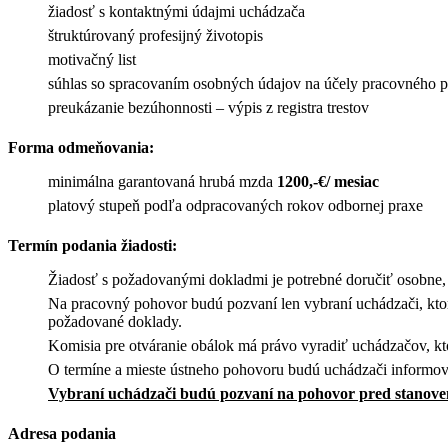
žiadosť s kontaktnými údajmi uchádzača
štruktúrovaný profesijný životopis
motivačný list
súhlas so spracovaním osobných údajov na účely pracovného p
preukázanie bezúhonnosti – výpis z registra trestov
Forma odmeňovania:
minimálna garantovaná hrubá mzda
1200,-€/ mesiac
platový stupeň podľa odpracovaných rokov odbornej praxe
Termín podania žiadosti:
Žiadosť s požadovanými dokladmi je potrebné doručiť osobne,
Na pracovný pohovor budú pozvaní len vybraní uchádzači, ktor
požadované doklady.
Komisia pre otváranie obálok má právo vyradiť uchádzačov, kt
O termíne a mieste ústneho pohovoru budú uchádzači informov
Vybraní uchádzači budú pozvaní na pohovor pred stanove
Adresa podania