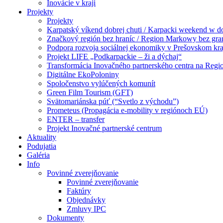
Inovácie v kraji
Projekty
Projekty
Karpatský víkend dobrej chuti / Karpacki weekend w 
Značkový región bez hraníc / Region Markowy bez gra
Podpora rozvoja sociálnej ekonomiky v Prešovskom kra
Projekt LIFE „Podkarpackie – ži a dýchaj“
Transformácia Inovačného partnerského centra na Regi
Digitálne EkoPoloniny
Spoločenstvo vylúčených komunít
Green Film Tourism (GFT)
Svätomariánska púť (“Svetlo z východu”)
Prometeus (Propagácia e-mobility v regiónoch EÚ)
ENTER – transfer
Projekt Inovačné partnerské centrum
Aktuality
Podujatia
Galéria
Info
Povinné zverejňovanie
Povinné zverejňovanie
Faktúry
Objednávky
Zmluvy IPC
Dokumenty