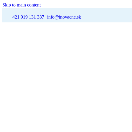
Skip to main content
+421 919 131 337
info@inovacne.sk