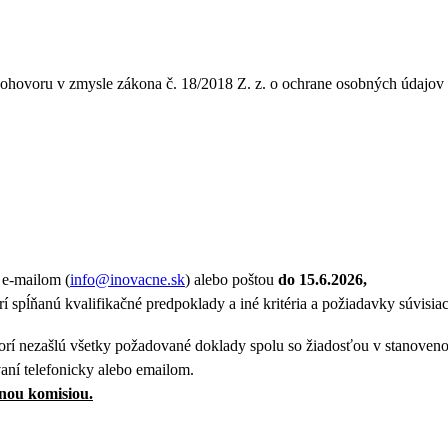
ohovoru v zmysle zákona č. 18/2018 Z. z. o ochrane osobných údajov
 e-mailom (
info@inovacne.sk
) alebo poštou
do 15.6.2026,
í spĺňanú kvalifikačné predpoklady a iné kritéria a požiadavky súvis
orí nezašlú všetky požadované doklady spolu so žiadosťou v stanoven
aní telefonicky alebo emailom.
nou komisiou.