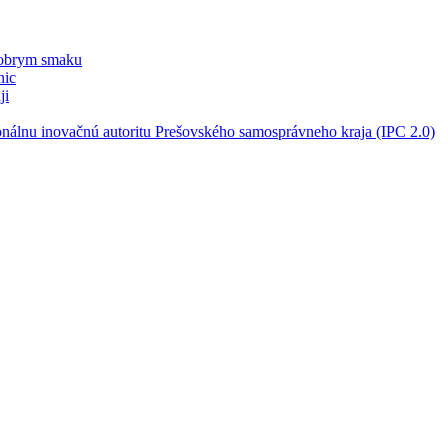
dobrym smaku
nic
ji
onálnu inovačnú autoritu Prešovského samosprávneho kraja (IPC 2.0)