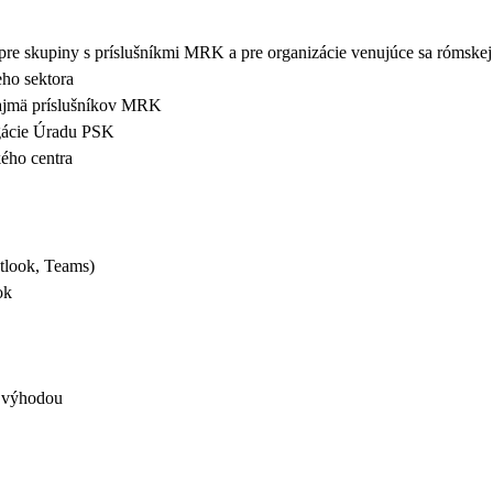
 pre skupiny s príslušníkmi MRK a pre organizácie venujúce sa rómske
eho sektora
najmä príslušníkov MRK
agácie Úradu PSK
kého centra
tlook, Teams)
ok
a výhodou