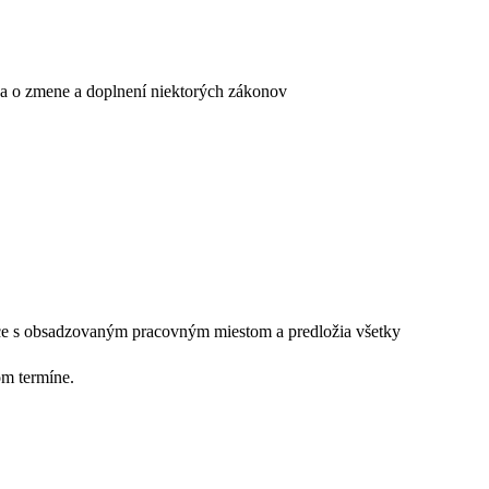
 a o zmene a doplnení niektorých zákonov
iace s obsadzovaným pracovným miestom a predložia všetky
om termíne.