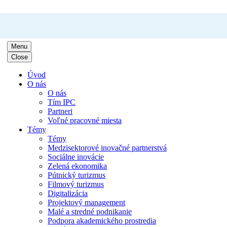
Menu
Close
Úvod
O nás
O nás
Tím IPC
Partneri
Voľné pracovné miesta
Témy
Témy
Medzisektorové inovačné partnerstvá
Sociálne inovácie
Zelená ekonomika
Pútnický turizmus
Filmový turizmus
Digitalizácia
Projektový management
Malé a stredné podnikanie
Podpora akademického prostredia