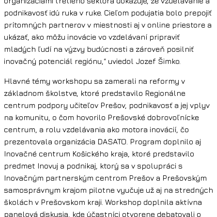
organizáciami tretieho sektora dokazuje, že vzdelávanie a
podnikavosť idú ruka v ruke. Cieľom podujatia bolo prepojiť
prítomných partnerov v miestnosti aj v online priestore a
ukázať, ako môžu inovácie vo vzdelávaní pripraviť
mladých ľudí na výzvy budúcnosti a zároveň posilniť
inovačný potenciál regiónu,“ uviedol Jozef Šimko.
Hlavné témy workshopu sa zamerali na reformy v
základnom školstve, ktoré predstavilo Regionálne
centrum podpory učiteľov Prešov, podnikavosť a jej vplyv
na komunitu, o čom hovorilo Prešovské dobrovoľnícke
centrum, a rolu vzdelávania ako motora inovácií, čo
prezentovala organizácia DASATO. Program doplnilo aj
Inovačné centrum Košického kraja, ktoré predstavilo
predmet Inovuj a podnikaj, ktorý sa v spolupráci s
Inovačným partnerským centrom Prešov a Prešovským
samosprávnym krajom pilotne vyučuje už aj na stredných
školách v Prešovskom kraji. Workshop doplnila aktívna
panelová diskusia, kde účastníci otvorene debatovali o