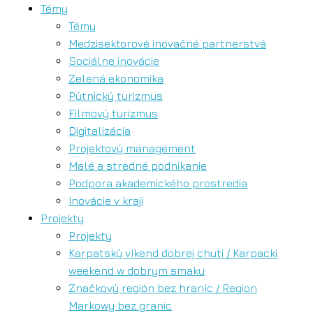
Témy
Témy
Medzisektorové inovačné partnerstvá
Sociálne inovácie
Zelená ekonomika
Pútnický turizmus
Filmový turizmus
Digitalizácia
Projektový management
Malé a stredné podnikanie
Podpora akademického prostredia
Inovácie v kraji
Projekty
Projekty
Karpatský víkend dobrej chuti / Karpacki
weekend w dobrym smaku
Značkový región bez hraníc / Region
Markowy bez granic