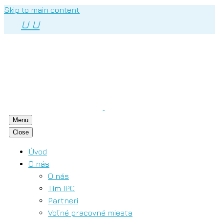
Skip to main content
U
U
Menu
Close
Úvod
O nás
O nás
Tím IPC
Partneri
Voľné pracovné miesta