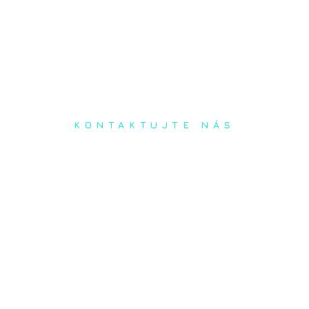
KONTAKTUJTE NÁS
Radi prediskutujeme Váš
projekt a odpovieme na
akúkoľvek otázku