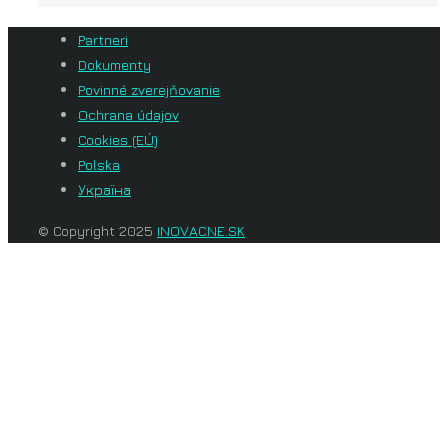
Partneri
Dokumenty
Povinné zverejňovanie
Ochrana údajov
Cookies (EÚ)
Polska
Україна
© Copyright 2025
INOVACNE.SK