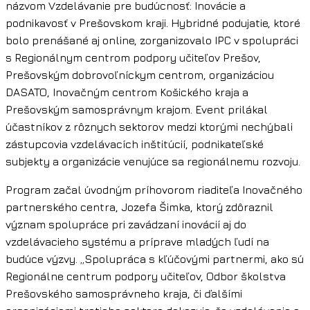
názvom Vzdelávanie pre budúcnosť: Inovácie a
podnikavosť v Prešovskom kraji. Hybridné podujatie, ktoré
bolo prenášané aj online, zorganizovalo IPC v spolupráci
s Regionálnym centrom podpory učiteľov Prešov,
Prešovským dobrovoľníckym centrom, organizáciou
DASATO, Inovačným centrom Košického kraja a
Prešovským samosprávnym krajom. Event prilákal
účastníkov z rôznych sektorov medzi ktorými nechýbali
zástupcovia vzdelávacích inštitúcií, podnikateľské
subjekty a organizácie venujúce sa regionálnemu rozvoju.
Program začal úvodným príhovorom riaditeľa Inovačného
partnerského centra, Jozefa Šimka, ktorý zdôraznil
význam spolupráce pri zavádzaní inovácií aj do
vzdelávacieho systému a príprave mladých ľudí na
budúce výzvy. „Spolupráca s kľúčovými partnermi, ako sú
Regionálne centrum podpory učiteľov, Odbor školstva
Prešovského samosprávneho kraja, či ďalšími