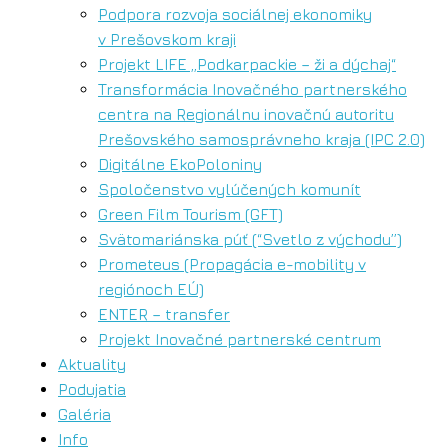
Podpora rozvoja sociálnej ekonomiky
v Prešovskom kraji
Projekt LIFE „Podkarpackie – ži a dýchaj“
Transformácia Inovačného partnerského
centra na Regionálnu inovačnú autoritu
Prešovského samosprávneho kraja (IPC 2.0)
Digitálne EkoPoloniny
Spoločenstvo vylúčených komunít
Green Film Tourism (GFT)
Svätomariánska púť (“Svetlo z východu”)
Prometeus (Propagácia e-mobility v
regiónoch EÚ)
ENTER – transfer
Projekt Inovačné partnerské centrum
Aktuality
Podujatia
Galéria
Info