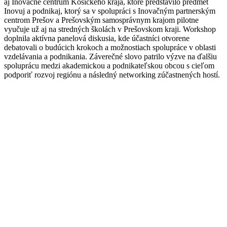
aj Inovačné centrum Košického kraja, ktoré predstavilo predmet
Inovuj a podnikaj, ktorý sa v spolupráci s Inovačným partnerským
centrom Prešov a Prešovským samosprávnym krajom pilotne
vyučuje už aj na stredných školách v Prešovskom kraji. Workshop
doplnila aktívna panelová diskusia, kde účastníci otvorene
debatovali o budúcich krokoch a možnostiach spolupráce v oblasti
vzdelávania a podnikania. Záverečné slovo patrilo výzve na ďalšiu
spoluprácu medzi akademickou a podnikateľskou obcou s cieľom
podporiť rozvoj regiónu a následný networking zúčastnených hostí.