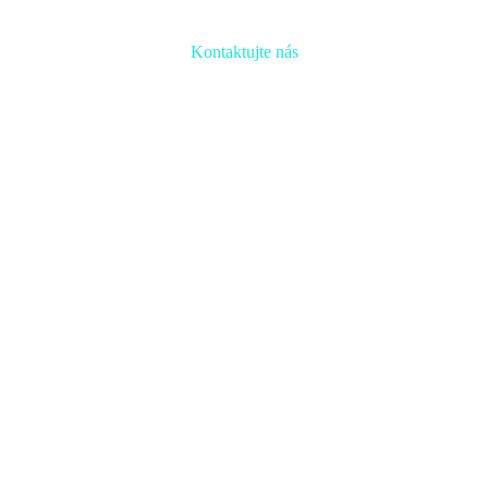
Kontaktujte nás
Radi prediskutujeme Váš projekt a odpovieme na akúkoľvek
otázku
Naša adresa:
Inovačné partnerské centrum
Hlavná 139, 080 01 Prešov
Naše kontakty: