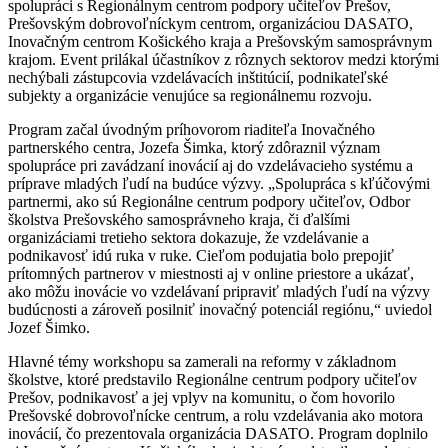
spolupráci s Regionálnym centrom podpory učiteľov Prešov,
Prešovským dobrovoľníckym centrom, organizáciou DASATO,
Inovačným centrom Košického kraja a Prešovským samosprávnym
krajom. Event prilákal účastníkov z rôznych sektorov medzi ktorými
nechýbali zástupcovia vzdelávacích inštitúcií, podnikateľské
subjekty a organizácie venujúce sa regionálnemu rozvoju.
Program začal úvodným príhovorom riaditeľa Inovačného
partnerského centra, Jozefa Šimka, ktorý zdôraznil význam
spolupráce pri zavádzaní inovácií aj do vzdelávacieho systému a
príprave mladých ľudí na budúce výzvy. „Spolupráca s kľúčovými
partnermi, ako sú Regionálne centrum podpory učiteľov, Odbor
školstva Prešovského samosprávneho kraja, či ďalšími
organizáciami tretieho sektora dokazuje, že vzdelávanie a
podnikavosť idú ruka v ruke. Cieľom podujatia bolo prepojiť
prítomných partnerov v miestnosti aj v online priestore a ukázať,
ako môžu inovácie vo vzdelávaní pripraviť mladých ľudí na výzvy
budúcnosti a zároveň posilniť inovačný potenciál regiónu,“ uviedol
Jozef Šimko.
Hlavné témy workshopu sa zamerali na reformy v základnom
školstve, ktoré predstavilo Regionálne centrum podpory učiteľov
Prešov, podnikavosť a jej vplyv na komunitu, o čom hovorilo
Prešovské dobrovoľnícke centrum, a rolu vzdelávania ako motora
inovácií, čo prezentovala organizácia DASATO. Program doplnilo