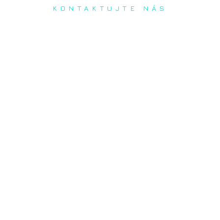
KONTAKTUJTE NÁS
Radi prediskutujeme Váš
projekt a odpovieme na
akúkoľvek otázku
Naša adresa:
Inovačné partnerské centrum
Hlavná 139, 080 01 Prešov