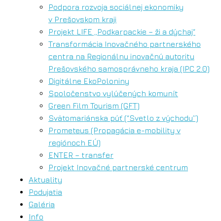
Podpora rozvoja sociálnej ekonomiky
v Prešovskom kraji
Projekt LIFE „Podkarpackie – ži a dýchaj“
Transformácia Inovačného partnerského
centra na Regionálnu inovačnú autoritu
Prešovského samosprávneho kraja (IPC 2.0)
Digitálne EkoPoloniny
Spoločenstvo vylúčených komunít
Green Film Tourism (GFT)
Svätomariánska púť (“Svetlo z východu”)
Prometeus (Propagácia e-mobility v
regiónoch EÚ)
ENTER – transfer
Projekt Inovačné partnerské centrum
Aktuality
Podujatia
Galéria
Info