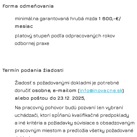
Forma odmeňovania
minimálna garantovaná hrubá mzda
1 600,-€/
mesiac
platový stupeň podľa odpracovaných rokov
odbornej praxe
Termín podania žiadosti
Žiadosť s požadovanými dokladmi je potrebné
doručiť
osobne, e-mailom (
info@inovacne.sk
)
alebo poštou do 23.12. 2025,
Na pracovný pohovor budú pozvaní len vybraní
uchádzači, ktorí spĺňanú kvalifikačné predpoklady
a iné kritéria a požiadavky súvisiace s obsadzovaným
pracovným miestom a predložia všetky požadované