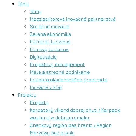
Témy
Témy
Medzisektorové inovačné partnerstvá
Sociálne inovácie
Zelená ekonomika
Pútnický turizmus
Filmový turizmus
Digitalizácia
Projektový management
Malé a stredné podnikanie
Podpora akademického prostredia
Inovácie v kraji
Projekty
Projekty
Karpatský víkend dobrej chuti / Karpacki
weekend w dobrym smaku
Značkový región bez hraníc / Region
Markowy bez granic