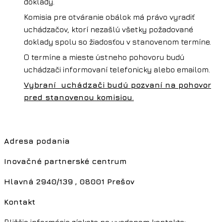
doklady.
Komisia pre otváranie obálok má právo vyradiť
uchádzačov, ktorí nezašlú všetky požadované
doklady spolu so žiadosťou v stanovenom termíne.
O termíne a mieste ústneho pohovoru budú
uchádzači informovaní telefonicky alebo emailom.
Vybraní uchádzači budú pozvaní na pohovor
pred stanovenou komisiou
.
Adresa podania
Inovačné partnerské centrum
Hlavná 2940/139 , 08001 Prešov
Kontakt
Bližšie informácie získate na uvedenom kontakte: