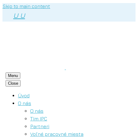
Skip to main content
U
U
Menu
Close
Úvod
O nás
O nás
Tím IPC
Partneri
Voľné pracovné miesta