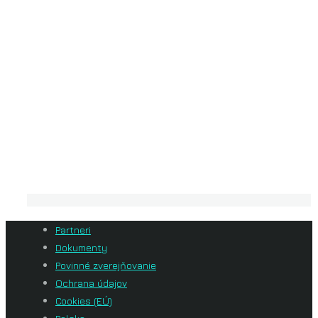
Partneri
Dokumenty
Povinné zverejňovanie
Ochrana údajov
Cookies (EÚ)