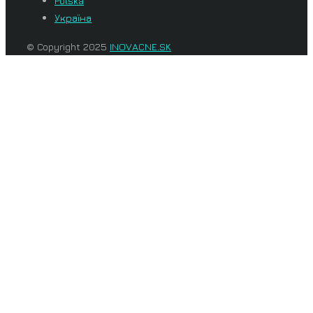
Polska
Україна
© Copyright 2025
INOVACNE.SK