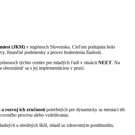
 miest (JKM)
v regiónoch Slovenska. Cieľom podujatia bolo
zvy, finančné podmienky a proces hodnotenia žiadostí.
prínosoch týchto centier pre mladých ľudí v situácii
NEET
. Na
a oboznámiť sa s jej implementáciou v praxi.
a rozvoj ich zručností
potrebných pre dynamicky sa meniaci trh
acovného procesu alebo vzdelávania.
kladných a stredných škôl, mladí so zdravotným postihnutím,