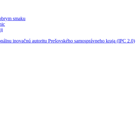
dobrym smaku
nic
ji
onálnu inovačnú autoritu Prešovského samosprávneho kraja (IPC 2.0)