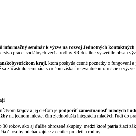
il
informačný seminár k výzve na rozvoj Jednotných kontaktných
erstvo práce, sociálnych vecí a rodiny SR detailne vysvetlilo obsah vý
skobystrickom kraji
, ktorá poskytla cenné poznatky o fungovaní a 
é sa zúčastnilo seminára s cieľom získať relevantné informácie o výzve 
ji
níctvom krajov a jej cieľom je
podporiť zamestnanosť mladých ľudí 
užby
na jednom mieste, čím zjednodušia integráciu mladých ľudí do pr
 30 rokov, ako aj ďalšie ohrozené skupiny, medzi ktoré patria žiaci zá
ia či osoby odchádzajúce z centier pre deti a rodiny.