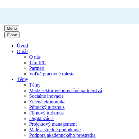
Menu
Close
Úvod
O nás
O nás
Tím IPC
Partneri
Voľné pracovné miesta
Témy
Témy
Medzisektorové inovačné partnerstvá
Sociálne inovácie
Zelená ekonomika
Pútnický turizmus
Filmový turizmus
Digitalizácia
Projektový management
Malé a stredné podnikanie
Podpora akademického prostredia