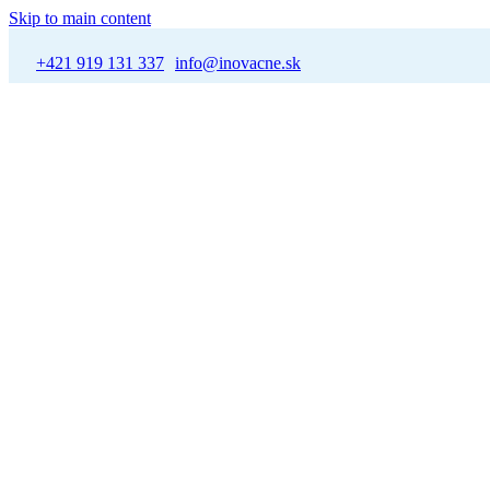
Skip to main content
+421 919 131 337
info@inovacne.sk