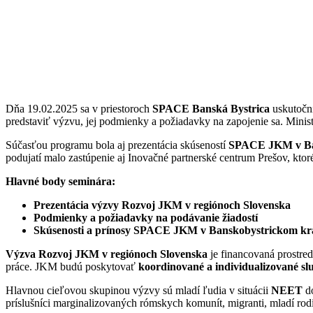
Dňa 19.02.2025 sa v priestoroch
SPACE Banská Bystrica
uskutočn
predstaviť výzvu, jej podmienky a požiadavky na zapojenie sa. Minist
Súčasťou programu bola aj prezentácia skúseností
SPACE JKM v Ban
podujatí malo zastúpenie aj Inovačné partnerské centrum Prešov, ktor
Hlavné body seminára:
Prezentácia výzvy Rozvoj JKM v regiónoch Slovenska
Podmienky a požiadavky na podávanie žiadostí
Skúsenosti a prínosy SPACE JKM v Banskobystrickom kra
Výzva Rozvoj JKM v regiónoch Slovenska
je financovaná prostred
práce. JKM budú poskytovať
koordinované a individualizované sl
Hlavnou cieľovou skupinou výzvy sú mladí ľudia v situácii
NEET
do
príslušníci marginalizovaných rómskych komunít, migranti, mladí rodič