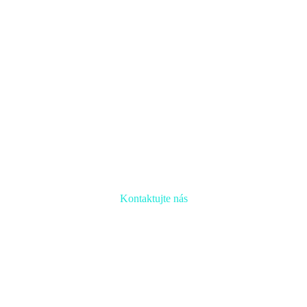
Kontaktujte nás
Radi prediskutujeme Váš projekt a odpovieme na akúkoľvek otázku