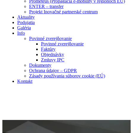
Prometeus (Propagácia e-mobility v regiónoch EÚ)
ENTER – transfer
Projekt Inovačné partnerské centrum
Aktuality
Podujatia
Galéria
Info
Povinné zverejňovanie
Povinné zverejňovanie
Faktúry
Objednávky
Zmluvy IPC
Dokumenty
Ochrana údajov – GDPR
Zásady používania súborov cookie (EÚ)
Kontakt