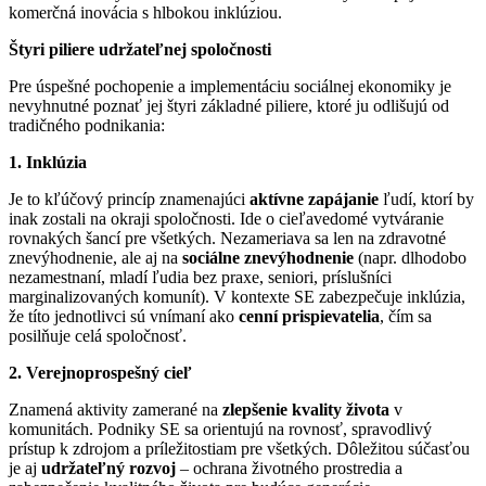
komerčná inovácia s hlbokou inklúziou.
Štyri piliere udržateľnej spoločnosti
Pre úspešné pochopenie a implementáciu sociálnej ekonomiky je
nevyhnutné poznať jej štyri základné piliere, ktoré ju odlišujú od
tradičného podnikania:
1. Inklúzia
Je to kľúčový princíp znamenajúci
aktívne zapájanie
ľudí, ktorí by
inak zostali na okraji spoločnosti. Ide o cieľavedomé vytváranie
rovnakých šancí pre všetkých. Nezameriava sa len na zdravotné
znevýhodnenie, ale aj na
sociálne znevýhodnenie
(napr. dlhodobo
nezamestnaní, mladí ľudia bez praxe, seniori, príslušníci
marginalizovaných komunít). V kontexte SE zabezpečuje inklúzia,
že títo jednotlivci sú vnímaní ako
cenní prispievatelia
, čím sa
posilňuje celá spoločnosť.
2. Verejnoprospešný cieľ
Znamená aktivity zamerané na
zlepšenie kvality života
v
komunitách. Podniky SE sa orientujú na rovnosť, spravodlivý
prístup k zdrojom a príležitostiam pre všetkých. Dôležitou súčasťou
je aj
udržateľný rozvoj
– ochrana životného prostredia a