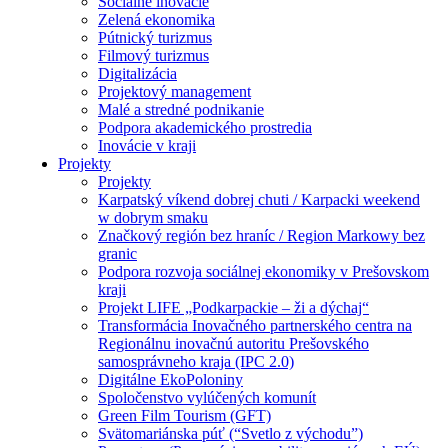
Sociálne inovácie
Zelená ekonomika
Pútnický turizmus
Filmový turizmus
Digitalizácia
Projektový management
Malé a stredné podnikanie
Podpora akademického prostredia
Inovácie v kraji
Projekty
Projekty
Karpatský víkend dobrej chuti / Karpacki weekend
w dobrym smaku
Značkový región bez hraníc / Region Markowy bez
granic
Podpora rozvoja sociálnej ekonomiky v Prešovskom
kraji
Projekt LIFE „Podkarpackie – ži a dýchaj“
Transformácia Inovačného partnerského centra na
Regionálnu inovačnú autoritu Prešovského
samosprávneho kraja (IPC 2.0)
Digitálne EkoPoloniny
Spoločenstvo vylúčených komunít
Green Film Tourism (GFT)
Svätomariánska púť (“Svetlo z východu”)