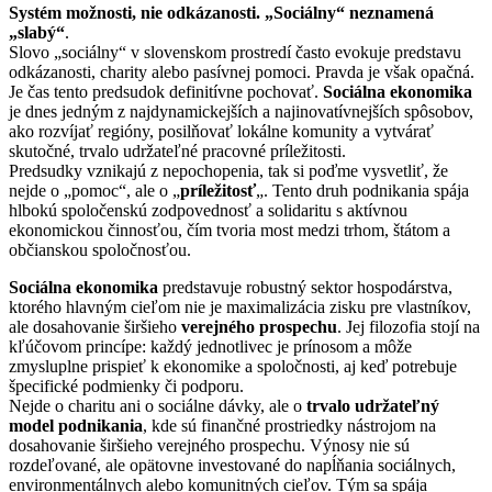
Systém možnosti, nie odkázanosti. „Sociálny“ neznamená
„slabý“
.
Slovo „sociálny“ v slovenskom prostredí často evokuje predstavu
odkázanosti, charity alebo pasívnej pomoci. Pravda je však opačná.
Je čas tento predsudok definitívne pochovať.
Sociálna ekonomika
je dnes jedným z najdynamickejších a najinovatívnejších spôsobov,
ako rozvíjať regióny, posilňovať lokálne komunity a vytvárať
skutočné, trvalo udržateľné pracovné príležitosti.
Predsudky vznikajú z nepochopenia, tak si poďme vysvetliť, že
nejde o „pomoc“, ale o „
príležitosť
„. Tento druh podnikania spája
hlbokú spoločenskú zodpovednosť a solidaritu s aktívnou
ekonomickou činnosťou, čím tvoria most medzi trhom, štátom a
občianskou spoločnosťou.
Sociálna ekonomika
predstavuje robustný sektor hospodárstva,
ktorého hlavným cieľom nie je maximalizácia zisku pre vlastníkov,
ale dosahovanie širšieho
verejného prospechu
. Jej filozofia stojí na
kľúčovom princípe: každý jednotlivec je prínosom a môže
zmysluplne prispieť k ekonomike a spoločnosti, aj keď potrebuje
špecifické podmienky či podporu.
Nejde o charitu ani o sociálne dávky, ale o
trvalo udržateľný
model podnikania
, kde sú finančné prostriedky nástrojom na
dosahovanie širšieho verejného prospechu. Výnosy nie sú
rozdeľované, ale opätovne investované do napĺňania sociálnych,
environmentálnych alebo komunitných cieľov. Tým sa spája