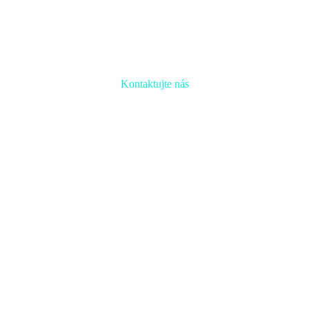
Kontaktujte nás
Radi prediskutujeme Váš projekt a odpovieme na akúkoľvek
otázku
Naša adresa:
Inovačné partnerské centrum
Hlavná 139, 080 01 Prešov