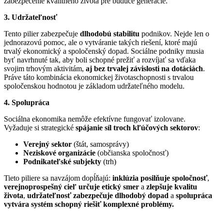
zabezpečenie kvalitného života pre budúce generácie.
3. Udržateľnosť
Tento pilier zabezpečuje
dlhodobú stabilitu
podnikov. Nejde len o
jednorazovú pomoc, ale o vytváranie takých riešení, ktoré majú
trvalý ekonomický a spoločenský dopad. Sociálne podniky musia
byť navrhnuté tak, aby boli schopné prežiť a rozvíjať sa vďaka
svojim trhovým aktivitám,
aj bez trvalej závislosti na dotáciách
.
Práve táto kombinácia ekonomickej životaschopnosti s trvalou
spoločenskou hodnotou je základom udržateľného modelu.
4. Spolupráca
Sociálna ekonomika nemôže efektívne fungovať izolovane.
Vyžaduje si strategické
spájanie síl troch kľúčových sektorov
:
Verejný sektor
(štát, samosprávy)
Neziskové organizácie
(občianska spoločnosť)
Podnikateľské subjekty
(trh)
Tieto piliere sa navzájom dopĺňajú:
inklúzia posilňuje spoločnosť
,
verejnoprospešný cieľ určuje etický smer
a
zlepšuje kvalitu
života
,
udržateľnosť zabezpečuje dlhodobý dopad
a
spolupráca
vytvára systém schopný riešiť komplexné problémy.