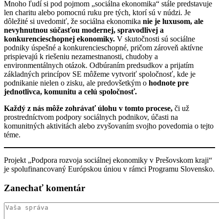
Mnoho ľudí si pod pojmom „sociálna ekonomika“ stále predstavuje
len charitu alebo pomocnú ruku pre tých, ktorí sú v núdzi. Je
dôležité si uvedomiť, že sociálna ekonomika
nie je luxusom, ale
nevyhnutnou súčasťou modernej, spravodlivej a
konkurencieschopnej ekonomiky.
V skutočnosti sú sociálne
podniky úspešné a konkurencieschopné, pričom zároveň aktívne
prispievajú k riešeniu nezamestnanosti, chudoby a
environmentálnych otázok. Odbúraním predsudkov a prijatím
základných princípov SE môžeme vytvoriť spoločnosť, kde je
podnikanie nielen o zisku, ale predovšetkým o
hodnote pre
jednotlivca, komunitu a celú spoločnosť.
Každý z nás môže zohrávať úlohu v tomto procese,
či už
prostredníctvom podpory sociálnych podnikov, účasti na
komunitných aktivitách alebo zvyšovaním svojho povedomia o tejto
téme.
Projekt „Podpora rozvoja sociálnej ekonomiky v Prešovskom kraji“
je spolufinancovaný Európskou úniou v rámci Programu Slovensko.
Zanechať
komentár