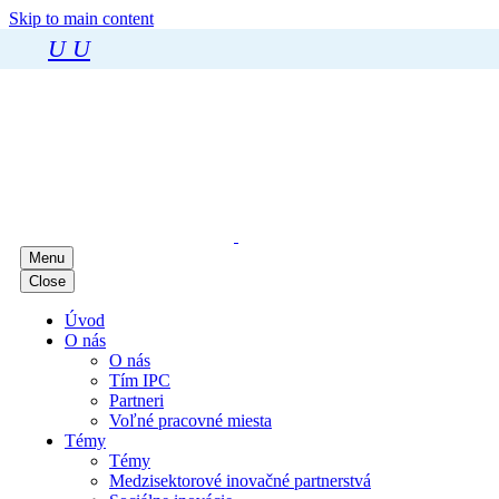
Skip to main content
U
U
Menu
Close
Úvod
O nás
O nás
Tím IPC
Partneri
Voľné pracovné miesta
Témy
Témy
Medzisektorové inovačné partnerstvá