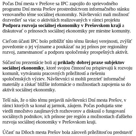
Počas Dní mesta v Prešove sa IPC zapojilo do sprievodného
programu Dní mesta Prešov prostredníctvom informačného stánku
venovaného téme sociálnej ekonomiky. Návštevníci mali možnosť
dozvedieť sa viac o aktivitách realizovaných v rámci projektu
Podpora rozvoja sociálnej ekonomiky v Prešovskom kraji
a
diskutovať o prínosoch sociálnej ekonomiky pre miestne komunity.
Cieľom účasti IPC bolo priblížiť túto tému širokej verejnosti, zvýšiť
povedomie o jej význame a poukázať na jej prínos pre regionálny
rozvoj, zamestnanosť a podporu spoločensky prospešných aktivít.
Súčasťou prezentácie boli aj
príklady dobrej praxe subjektov
sociálnej ekonomiky
, ktoré svojou činnosťou prispievajú k rozvoju
komunít, vytváraniu pracovných príležitostí a riešeniu
spoločenských výziev. Návštevníci si mohli prezrieť informačné
materiály a získať bližšie informácie o možnostiach zapojenia sa do
aktivít sociálnej ekonomiky.
Teší nás, že o túto tému prejavili návštevníci Dní mesta Prešov, v
rámci ktorých sa konal aj jarmok, záujem. Počas podujatia sme
viedli množstvo zaujímavých rozhovorov a diskusií o fungovaní
sociálnych podnikov, ich prínose pre región a možnostiach ďalšieho
rozvoja sociálnej ekonomiky v Prešovskom kraji.
Účasť na Dňoch mesta Prešov bola zároveň príležitosťou predstaviť