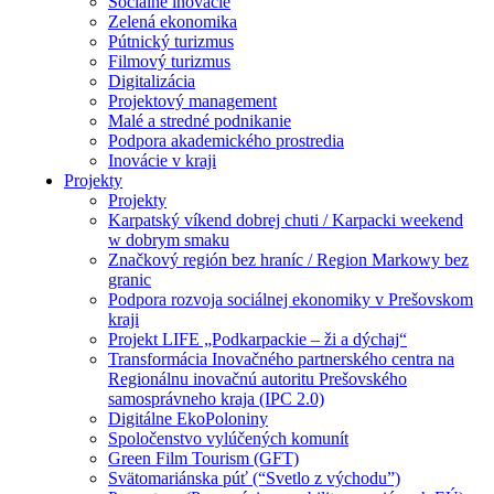
Sociálne inovácie
Zelená ekonomika
Pútnický turizmus
Filmový turizmus
Digitalizácia
Projektový management
Malé a stredné podnikanie
Podpora akademického prostredia
Inovácie v kraji
Projekty
Projekty
Karpatský víkend dobrej chuti / Karpacki weekend
w dobrym smaku
Značkový región bez hraníc / Region Markowy bez
granic
Podpora rozvoja sociálnej ekonomiky v Prešovskom
kraji
Projekt LIFE „Podkarpackie – ži a dýchaj“
Transformácia Inovačného partnerského centra na
Regionálnu inovačnú autoritu Prešovského
samosprávneho kraja (IPC 2.0)
Digitálne EkoPoloniny
Spoločenstvo vylúčených komunít
Green Film Tourism (GFT)
Svätomariánska púť (“Svetlo z východu”)