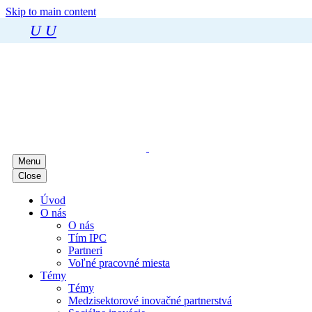
Skip to main content
U
U
Menu
Close
Úvod
O nás
O nás
Tím IPC
Partneri
Voľné pracovné miesta
Témy
Témy
Medzisektorové inovačné partnerstvá