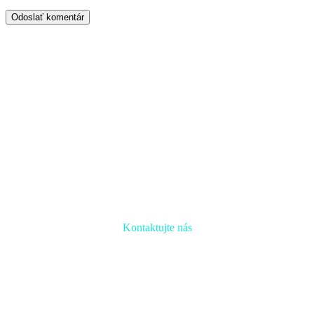
Odoslať komentár
Kontaktujte nás
Radi prediskutujeme Váš projekt a odpovieme na akúkoľvek
otázku