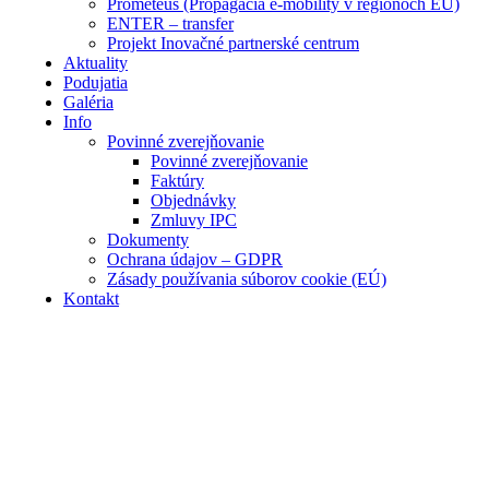
Prometeus (Propagácia e-mobility v regiónoch EÚ)
ENTER – transfer
Projekt Inovačné partnerské centrum
Aktuality
Podujatia
Galéria
Info
Povinné zverejňovanie
Povinné zverejňovanie
Faktúry
Objednávky
Zmluvy IPC
Dokumenty
Ochrana údajov – GDPR
Zásady používania súborov cookie (EÚ)
Kontakt