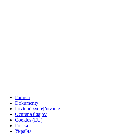
Partneri
Dokumenty
Povinné zverejňovanie
Ochrana údajov
Cookies (EÚ)
Polska
Україна