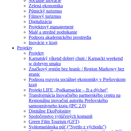
Sociálne inovácie
Zelená ekonomika
Pútnický turizmus
Filmový turizmus
Digitalizácia
Projektový management
Malé a stredné podnikanie
Podpora akademického prostredia
Inovácie v kraji
Projekty
Projekty
Karpatský víkend dobrej chuti / Karpacki weekend
w dobrym smaku
Značkový región bez hraníc / Region Markowy bez
granic
Podpora rozvoja sociálnej ekonomiky v Prešovskom
kraji
Projekt LIFE „Podkarpackie – ži a dýchaj“
Transformácia Inovačného partnerského centra na
Regionálnu inovačnú autoritu Prešovského
samosprávneho kraja (IPC 2.0)
Digitálne EkoPoloniny
Spoločenstvo vylúčených komunít
Green Film Tourism (GFT)
Svätomariánska púť (“Svetlo z východu”)