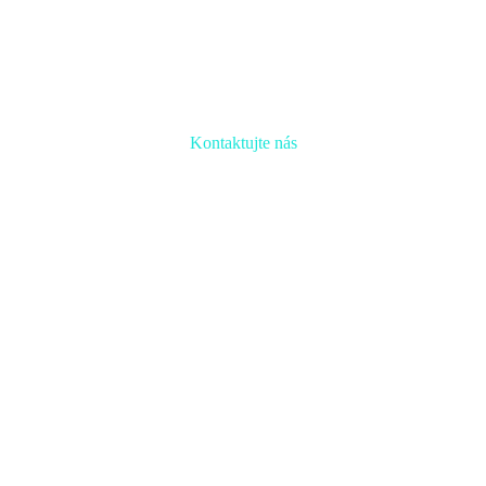
Kontaktujte nás
Radi prediskutujeme Váš projekt a odpovieme na akúkoľvek
otázku
Naša adresa:
Inovačné partnerské centrum
Hlavná 139, 080 01 Prešov