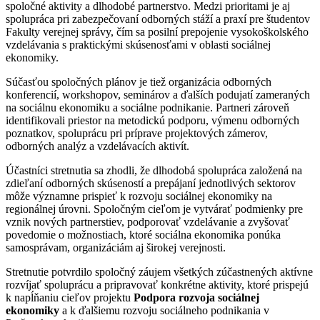
spoločné aktivity a dlhodobé partnerstvo. Medzi prioritami je aj
spolupráca pri zabezpečovaní odborných stáží a praxí pre študentov
Fakulty verejnej správy, čím sa posilní prepojenie vysokoškolského
vzdelávania s praktickými skúsenosťami v oblasti sociálnej
ekonomiky.
Súčasťou spoločných plánov je tiež organizácia odborných
konferencií, workshopov, seminárov a ďalších podujatí zameraných
na sociálnu ekonomiku a sociálne podnikanie. Partneri zároveň
identifikovali priestor na metodickú podporu, výmenu odborných
poznatkov, spoluprácu pri príprave projektových zámerov,
odborných analýz a vzdelávacích aktivít.
Účastníci stretnutia sa zhodli, že dlhodobá spolupráca založená na
zdieľaní odborných skúseností a prepájaní jednotlivých sektorov
môže významne prispieť k rozvoju sociálnej ekonomiky na
regionálnej úrovni. Spoločným cieľom je vytvárať podmienky pre
vznik nových partnerstiev, podporovať vzdelávanie a zvyšovať
povedomie o možnostiach, ktoré sociálna ekonomika ponúka
samosprávam, organizáciám aj širokej verejnosti.
Stretnutie potvrdilo spoločný záujem všetkých zúčastnených aktívne
rozvíjať spoluprácu a pripravovať konkrétne aktivity, ktoré prispejú
k napĺňaniu cieľov projektu
Podpora rozvoja sociálnej
ekonomiky
a k ďalšiemu rozvoju sociálneho podnikania v