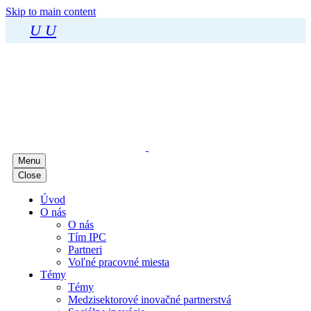
Skip to main content
U
U
Menu
Close
Úvod
O nás
O nás
Tím IPC
Partneri
Voľné pracovné miesta
Témy
Témy
Medzisektorové inovačné partnerstvá