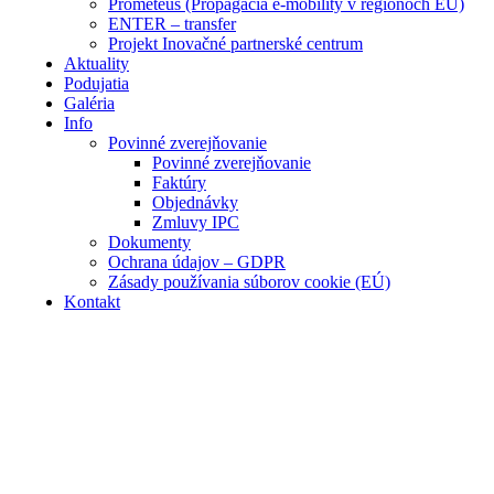
Prometeus (Propagácia e-mobility v regiónoch EÚ)
ENTER – transfer
Projekt Inovačné partnerské centrum
Aktuality
Podujatia
Galéria
Info
Povinné zverejňovanie
Povinné zverejňovanie
Faktúry
Objednávky
Zmluvy IPC
Dokumenty
Ochrana údajov – GDPR
Zásady používania súborov cookie (EÚ)
Kontakt