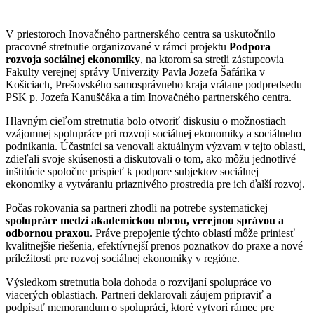
V priestoroch Inovačného partnerského centra sa uskutočnilo
pracovné stretnutie organizované v rámci projektu
Podpora
rozvoja sociálnej ekonomiky
, na ktorom sa stretli zástupcovia
Fakulty verejnej správy Univerzity Pavla Jozefa Šafárika v
Košiciach, Prešovského samosprávneho kraja vrátane podpredsedu
PSK p. Jozefa Kanuščáka a tím Inovačného partnerského centra.
Hlavným cieľom stretnutia bolo otvoriť diskusiu o možnostiach
vzájomnej spolupráce pri rozvoji sociálnej ekonomiky a sociálneho
podnikania. Účastníci sa venovali aktuálnym výzvam v tejto oblasti,
zdieľali svoje skúsenosti a diskutovali o tom, ako môžu jednotlivé
inštitúcie spoločne prispieť k podpore subjektov sociálnej
ekonomiky a vytváraniu priaznivého prostredia pre ich ďalší rozvoj.
Počas rokovania sa partneri zhodli na potrebe systematickej
spolupráce medzi akademickou obcou, verejnou správou a
odbornou praxou
. Práve prepojenie týchto oblastí môže priniesť
kvalitnejšie riešenia, efektívnejší prenos poznatkov do praxe a nové
príležitosti pre rozvoj sociálnej ekonomiky v regióne.
Výsledkom stretnutia bola dohoda o rozvíjaní spolupráce vo
viacerých oblastiach. Partneri deklarovali záujem pripraviť a
podpísať memorandum o spolupráci, ktoré vytvorí rámec pre