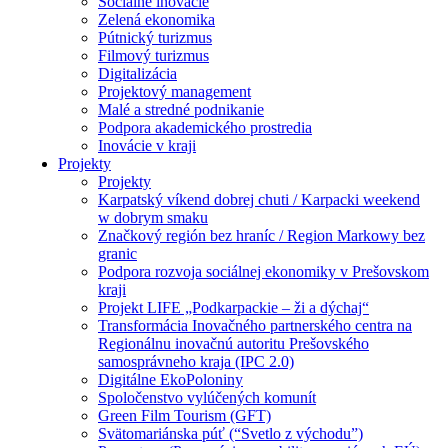
Sociálne inovácie
Zelená ekonomika
Pútnický turizmus
Filmový turizmus
Digitalizácia
Projektový management
Malé a stredné podnikanie
Podpora akademického prostredia
Inovácie v kraji
Projekty
Projekty
Karpatský víkend dobrej chuti / Karpacki weekend
w dobrym smaku
Značkový región bez hraníc / Region Markowy bez
granic
Podpora rozvoja sociálnej ekonomiky v Prešovskom
kraji
Projekt LIFE „Podkarpackie – ži a dýchaj“
Transformácia Inovačného partnerského centra na
Regionálnu inovačnú autoritu Prešovského
samosprávneho kraja (IPC 2.0)
Digitálne EkoPoloniny
Spoločenstvo vylúčených komunít
Green Film Tourism (GFT)
Svätomariánska púť (“Svetlo z východu”)