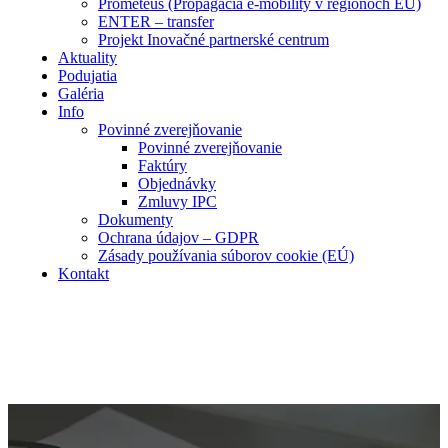
Prometeus (Propagácia e-mobility v regiónoch EÚ)
ENTER – transfer
Projekt Inovačné partnerské centrum
Aktuality
Podujatia
Galéria
Info
Povinné zverejňovanie
Povinné zverejňovanie
Faktúry
Objednávky
Zmluvy IPC
Dokumenty
Ochrana údajov – GDPR
Zásady používania súborov cookie (EÚ)
Kontakt