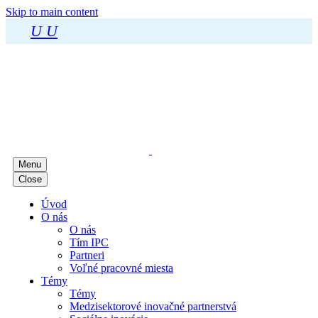
Skip to main content
U
U
Menu
Close
Úvod
O nás
O nás
Tím IPC
Partneri
Voľné pracovné miesta
Témy
Témy
Medzisektorové inovačné partnerstvá