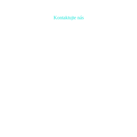
Kontaktujte nás
Radi prediskutujeme Váš projekt a odpovieme na akúkoľvek
otázku
Naša adresa:
Inovačné partnerské centrum
Hlavná 139, 080 01 Prešov