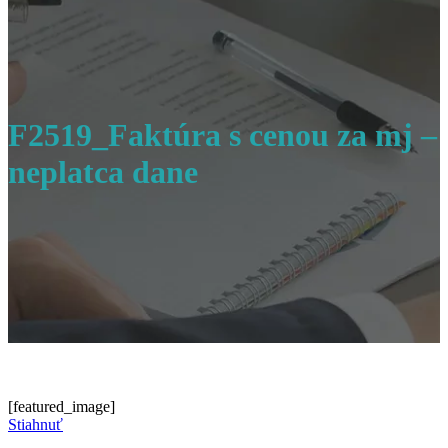
F2519_Faktúra s cenou za mj –
neplatca dane
[featured_image]
Stiahnuť