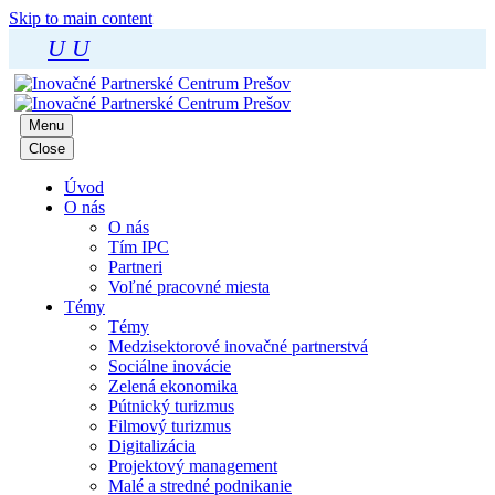
Skip to main content
U
U
Menu
Close
Úvod
O nás
O nás
Tím IPC
Partneri
Voľné pracovné miesta
Témy
Témy
Medzisektorové inovačné partnerstvá
Sociálne inovácie
Zelená ekonomika
Pútnický turizmus
Filmový turizmus
Digitalizácia
Projektový management
Malé a stredné podnikanie