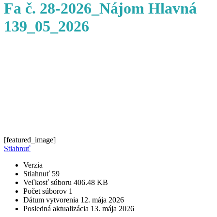
Fa č. 28-2026_Nájom Hlavná
139_05_2026
[featured_image]
Stiahnuť
Verzia
Stiahnuť
59
Veľkosť súboru
406.48 KB
Počet súborov
1
Dátum vytvorenia
12. mája 2026
Posledná aktualizácia
13. mája 2026