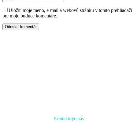
Uložiť moje meno, e-mail a webovú stránku v tomto prehliadači
pre moje budúce komentáre.
Odoslať komentár
Kontaktujte nás
Radi prediskutujeme Váš projekt a odpovieme na akúkoľvek
otázku