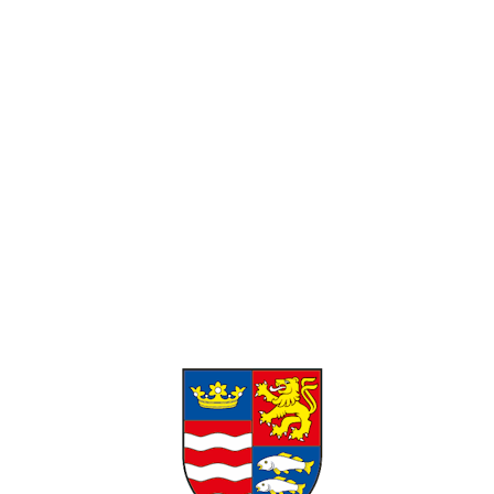
Pracovné hodiny:
Pondelok-Piatok: 8:00 – 16:00 Víkend:
Zatvorené