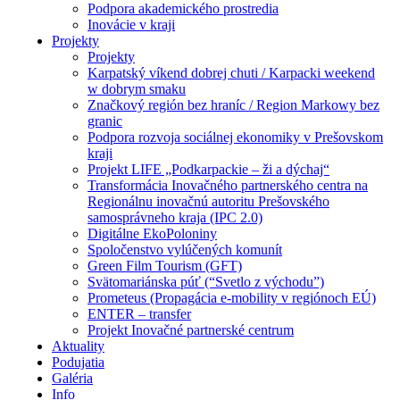
Podpora akademického prostredia
Inovácie v kraji
Projekty
Projekty
Karpatský víkend dobrej chuti / Karpacki weekend
w dobrym smaku
Značkový región bez hraníc / Region Markowy bez
granic
Podpora rozvoja sociálnej ekonomiky v Prešovskom
kraji
Projekt LIFE „Podkarpackie – ži a dýchaj“
Transformácia Inovačného partnerského centra na
Regionálnu inovačnú autoritu Prešovského
samosprávneho kraja (IPC 2.0)
Digitálne EkoPoloniny
Spoločenstvo vylúčených komunít
Green Film Tourism (GFT)
Svätomariánska púť (“Svetlo z východu”)
Prometeus (Propagácia e-mobility v regiónoch EÚ)
ENTER – transfer
Projekt Inovačné partnerské centrum
Aktuality
Podujatia
Galéria
Info