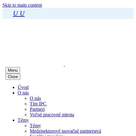
Skip to main content
U
U
Menu
Close
Úvod
O nás
O nás
Tím IPC
Partneri
Voľné pracovné miesta
Témy
Témy
Medzisektorové inovačné partnerstvá