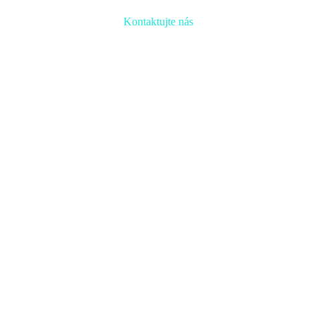
Kontaktujte nás
Radi prediskutujeme Váš projekt a odpovieme na akúkoľvek
otázku
Naša adresa:
Inovačné partnerské centrum
Hlavná 139, 080 01 Prešov
Naše kontakty: