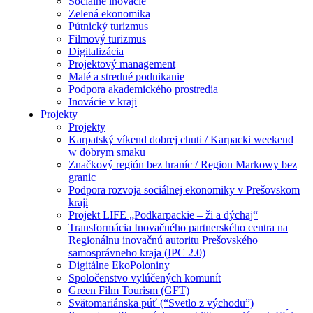
Sociálne inovácie
Zelená ekonomika
Pútnický turizmus
Filmový turizmus
Digitalizácia
Projektový management
Malé a stredné podnikanie
Podpora akademického prostredia
Inovácie v kraji
Projekty
Projekty
Karpatský víkend dobrej chuti / Karpacki weekend
w dobrym smaku
Značkový región bez hraníc / Region Markowy bez
granic
Podpora rozvoja sociálnej ekonomiky v Prešovskom
kraji
Projekt LIFE „Podkarpackie – ži a dýchaj“
Transformácia Inovačného partnerského centra na
Regionálnu inovačnú autoritu Prešovského
samosprávneho kraja (IPC 2.0)
Digitálne EkoPoloniny
Spoločenstvo vylúčených komunít
Green Film Tourism (GFT)
Svätomariánska púť (“Svetlo z východu”)