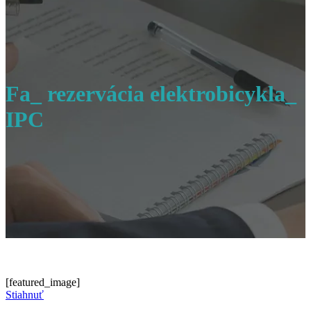
Fa_ rezervácia elektrobicykla_
IPC
[featured_image]
Stiahnuť