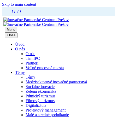
Skip to main content
U
U
Menu
Close
Úvod
O nás
O nás
Tím IPC
Partneri
Voľné pracovné miesta
Témy
Témy
Medzisektorové inovačné partnerstvá
Sociálne inovácie
Zelená ekonomika
Pútnický turizmus
Filmový turizmus
Digitalizácia
Projektový management
Malé a stredné podnikanie