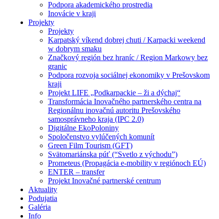
Podpora akademického prostredia
Inovácie v kraji
Projekty
Projekty
Karpatský víkend dobrej chuti / Karpacki weekend
w dobrym smaku
Značkový región bez hraníc / Region Markowy bez
granic
Podpora rozvoja sociálnej ekonomiky v Prešovskom
kraji
Projekt LIFE „Podkarpackie – ži a dýchaj“
Transformácia Inovačného partnerského centra na
Regionálnu inovačnú autoritu Prešovského
samosprávneho kraja (IPC 2.0)
Digitálne EkoPoloniny
Spoločenstvo vylúčených komunít
Green Film Tourism (GFT)
Svätomariánska púť (“Svetlo z východu”)
Prometeus (Propagácia e-mobility v regiónoch EÚ)
ENTER – transfer
Projekt Inovačné partnerské centrum
Aktuality
Podujatia
Galéria
Info