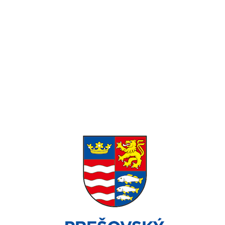
Pondelok-Piatok: 8:00 – 16:00 Víkend:
Zatvorené