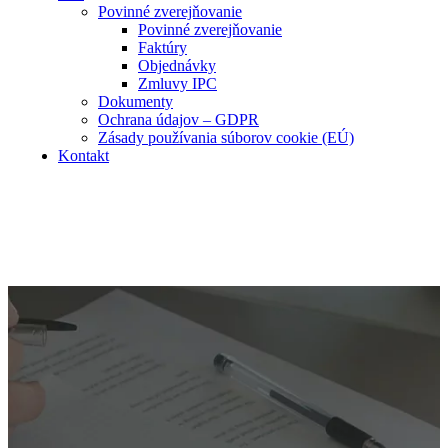
Povinné zverejňovanie
Povinné zverejňovanie
Faktúry
Objednávky
Zmluvy IPC
Dokumenty
Ochrana údajov – GDPR
Zásady používania súborov cookie (EÚ)
Kontakt