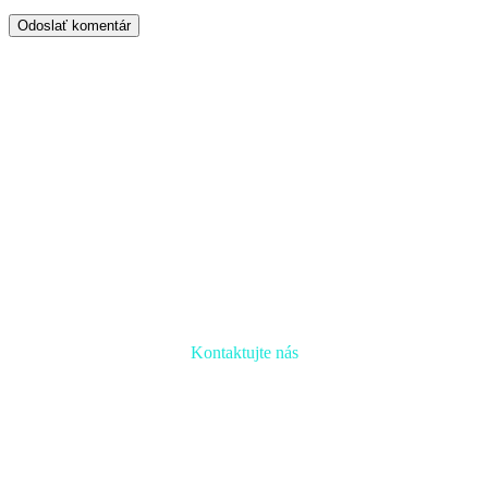
Odoslať komentár
Kontaktujte nás
Radi prediskutujeme Váš projekt a odpovieme na akúkoľvek
otázku