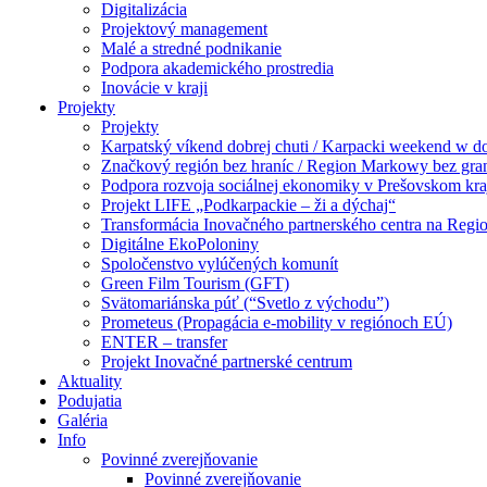
Digitalizácia
Projektový management
Malé a stredné podnikanie
Podpora akademického prostredia
Inovácie v kraji
Projekty
Projekty
Karpatský víkend dobrej chuti / Karpacki weekend w 
Značkový región bez hraníc / Region Markowy bez gra
Podpora rozvoja sociálnej ekonomiky v Prešovskom kra
Projekt LIFE „Podkarpackie – ži a dýchaj“
Transformácia Inovačného partnerského centra na Regio
Digitálne EkoPoloniny
Spoločenstvo vylúčených komunít
Green Film Tourism (GFT)
Svätomariánska púť (“Svetlo z východu”)
Prometeus (Propagácia e-mobility v regiónoch EÚ)
ENTER – transfer
Projekt Inovačné partnerské centrum
Aktuality
Podujatia
Galéria
Info
Povinné zverejňovanie
Povinné zverejňovanie