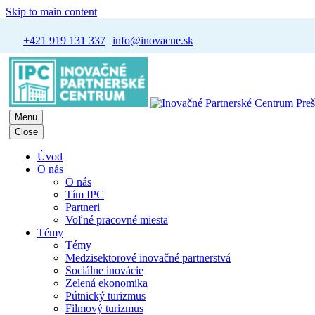
Skip to main content
+421 919 131 337
info@inovacne.sk
Menu
Close
Úvod
O nás
O nás
Tím IPC
Partneri
Voľné pracovné miesta
Témy
Témy
Medzisektorové inovačné partnerstvá
Sociálne inovácie
Zelená ekonomika
Pútnický turizmus
Filmový turizmus