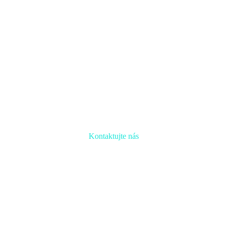
Kontaktujte nás
Radi prediskutujeme Váš projekt a odpovieme na akúkoľvek otázku