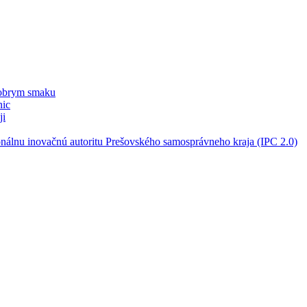
dobrym smaku
nic
ji
nálnu inovačnú autoritu Prešovského samosprávneho kraja (IPC 2.0)