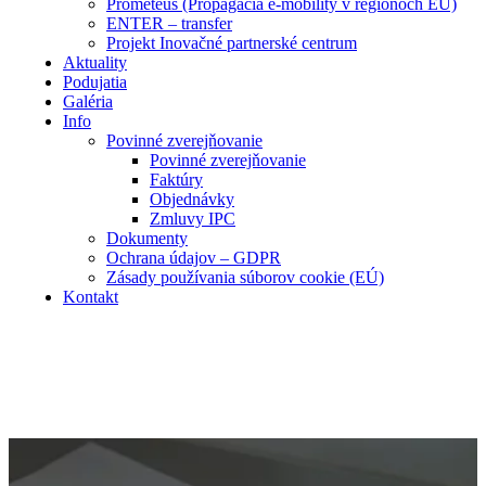
Prometeus (Propagácia e-mobility v regiónoch EÚ)
ENTER – transfer
Projekt Inovačné partnerské centrum
Aktuality
Podujatia
Galéria
Info
Povinné zverejňovanie
Povinné zverejňovanie
Faktúry
Objednávky
Zmluvy IPC
Dokumenty
Ochrana údajov – GDPR
Zásady používania súborov cookie (EÚ)
Kontakt