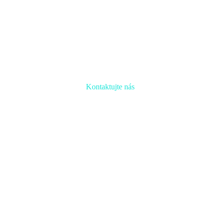
Kontaktujte nás
Radi prediskutujeme Váš projekt a odpovieme na akúkoľvek
otázku
Naša adresa:
Inovačné partnerské centrum