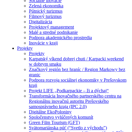
Sociálne inovácie
Zelená ekonomika
Pútnický turizmus
Filmový turizmus
Digitalizácia
Projektový management
Malé a stredné podnikanie
Podpora akademického prostredia
Inovácie v kraji
Projekty
Projekty
Karpatský víkend dobrej chuti / Karpacki weekend
w dobrym smaku
Značkový región bez hraníc / Region Markowy bez
granic
Podpora rozvoja sociálnej ekonomiky v Prešovskom
kraji
Projekt LIFE „Podkarpackie – ži a dýchaj“
Transformácia Inovačného partnerského centra na
Regionálnu inovačnú autoritu Prešovského
samosprávneho kraja (IPC 2.0)
Digitálne EkoPoloniny
Spoločenstvo vylúčených komunít
Green Film Tourism (GFT)
Svätomariánska púť (“Svetlo z východu”)