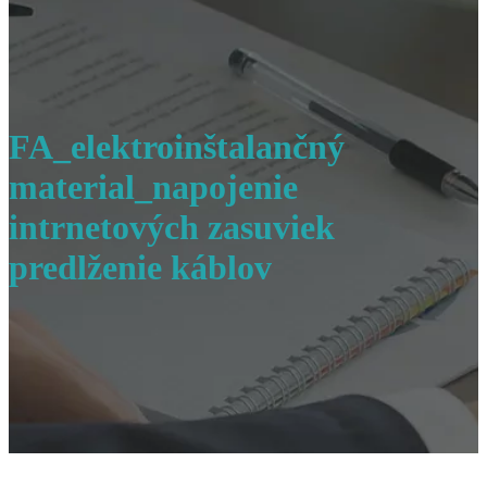
FA_elektroinštalančný
material_napojenie
intrnetových zasuviek
predlženie káblov