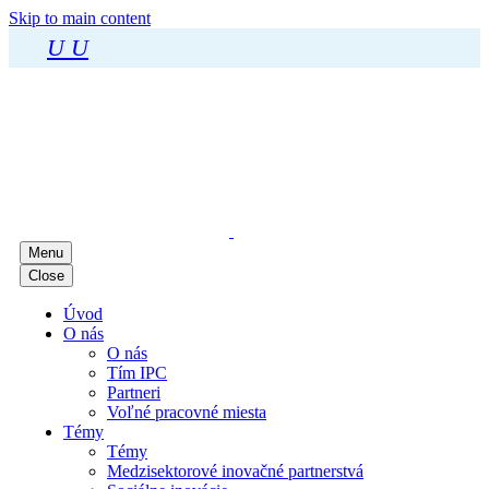
Skip to main content
U
U
Menu
Close
Úvod
O nás
O nás
Tím IPC
Partneri
Voľné pracovné miesta
Témy
Témy
Medzisektorové inovačné partnerstvá