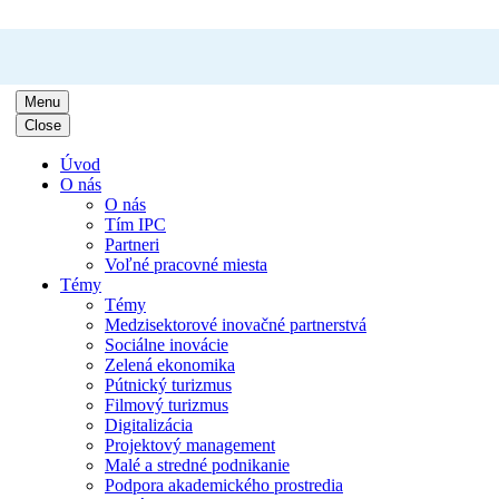
Menu
Close
Úvod
O nás
O nás
Tím IPC
Partneri
Voľné pracovné miesta
Témy
Témy
Medzisektorové inovačné partnerstvá
Sociálne inovácie
Zelená ekonomika
Pútnický turizmus
Filmový turizmus
Digitalizácia
Projektový management
Malé a stredné podnikanie
Podpora akademického prostredia