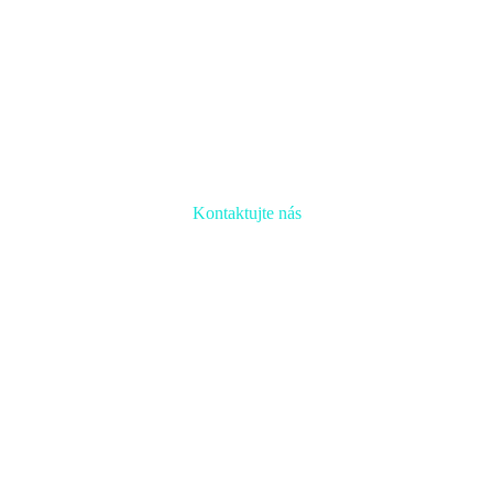
Kontaktujte nás
Radi prediskutujeme Váš projekt a odpovieme na akúkoľvek otázku
Naša adresa:
Inovačné partnerské centrum