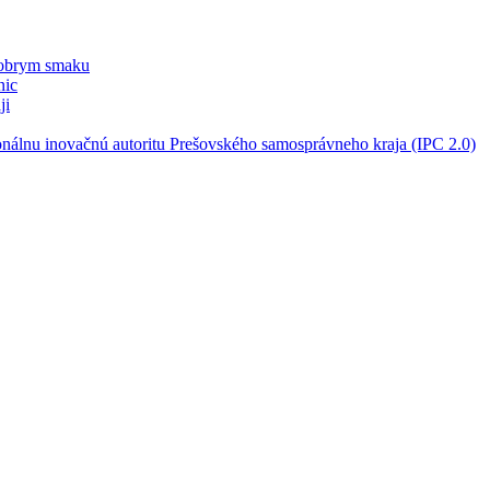
dobrym smaku
nic
ji
onálnu inovačnú autoritu Prešovského samosprávneho kraja (IPC 2.0)