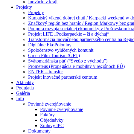
Inovácie v kraji
Projekty
Projekty
Karpatský víkend dobrej chuti / Karpacki weekend w 
Značkový región bez hraníc / Region Markowy bez gra
Podpora rozvoja sociálnej ekonomiky v Prešovskom kra
Projekt LIFE „Podkarpackie – ži a dýchaj“
Transformácia Inovačného partnerského centra na Regi
Digitálne EkoPoloniny
Spoločenstvo vylúčených komunít
Green Film Tourism (GFT)
Svätomariánska púť (“Svetlo z východu”)
Prometeus (Propagácia e-mobility v regiónoch EÚ)
ENTER – transfer
Projekt Inovačné partnerské centrum
Aktuality
Podujatia
Galéria
Info
Povinné zverejňovanie
Povinné zverejňovanie
Faktúry
Objednávky
Zmluvy IPC
Dokumenty