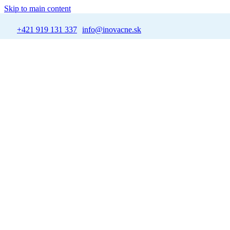
Skip to main content
+421 919 131 337
info@inovacne.sk