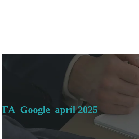
FA_Google_apríl 2025