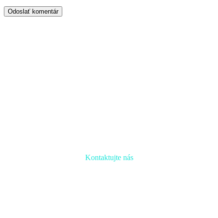
Odoslať komentár
Kontaktujte nás
Radi prediskutujeme Váš projekt a odpovieme na akúkoľvek
otázku