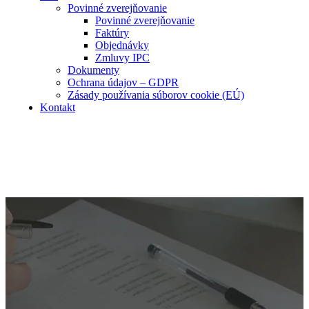
Povinné zverejňovanie
Povinné zverejňovanie
Faktúry
Objednávky
Zmluvy IPC
Dokumenty
Ochrana údajov – GDPR
Zásady používania súborov cookie (EÚ)
Kontakt