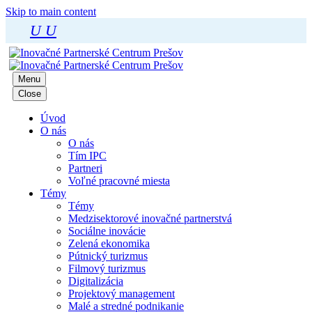
Skip to main content
U
U
Menu
Close
Úvod
O nás
O nás
Tím IPC
Partneri
Voľné pracovné miesta
Témy
Témy
Medzisektorové inovačné partnerstvá
Sociálne inovácie
Zelená ekonomika
Pútnický turizmus
Filmový turizmus
Digitalizácia
Projektový management
Malé a stredné podnikanie