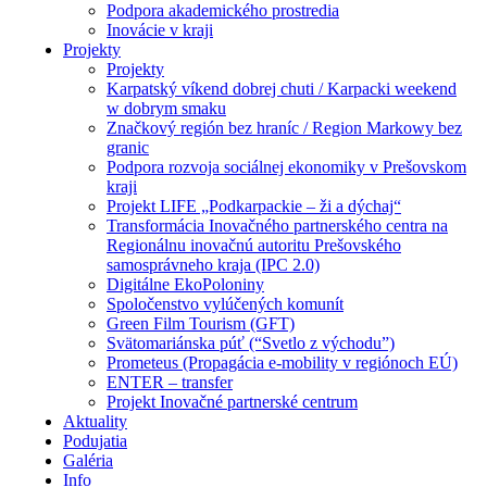
Podpora akademického prostredia
Inovácie v kraji
Projekty
Projekty
Karpatský víkend dobrej chuti / Karpacki weekend
w dobrym smaku
Značkový región bez hraníc / Region Markowy bez
granic
Podpora rozvoja sociálnej ekonomiky v Prešovskom
kraji
Projekt LIFE „Podkarpackie – ži a dýchaj“
Transformácia Inovačného partnerského centra na
Regionálnu inovačnú autoritu Prešovského
samosprávneho kraja (IPC 2.0)
Digitálne EkoPoloniny
Spoločenstvo vylúčených komunít
Green Film Tourism (GFT)
Svätomariánska púť (“Svetlo z východu”)
Prometeus (Propagácia e-mobility v regiónoch EÚ)
ENTER – transfer
Projekt Inovačné partnerské centrum
Aktuality
Podujatia
Galéria
Info