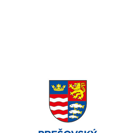
Pondelok-Piatok: 8:00 – 16:00 Víkend:
Zatvorené