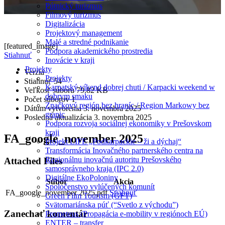
Pútnický turizmus
Filmový turizmus
Digitalizácia
Projektový management
Malé a stredné podnikanie
[featured_image]
Podpora akademického prostredia
Stiahnuť
Inovácie v kraji
Projekty
Verzia
Projekty
Stiahnuť
54
Karpatský víkend dobrej chuti / Karpacki weekend w
Veľkosť súboru
79.82 KB
dobrym smaku
Počet súborov
1
Značkový región bez hraníc / Region Markowy bez
Dátum vytvorenia
3. novembra 2025
granic
Posledná aktualizácia
3. novembra 2025
Podpora rozvoja sociálnej ekonomiky v Prešovskom
kraji
FA_google_november 2025
Projekt LIFE „Podkarpackie – ži a dýchaj“
Transformácia Inovačného partnerského centra na
Regionálnu inovačnú autoritu Prešovského
Attached Files
samosprávneho kraja (IPC 2.0)
Digitálne EkoPoloniny
Súbor
Akcia
Spoločenstvo vylúčených komunít
FA_google_november 2025.pdf
Stiahnuť
Green Film Tourism (GFT)
Svätomariánska púť (“Svetlo z východu”)
Zanechať
komentár
Prometeus (Propagácia e-mobility v regiónoch EÚ)
ENTER – transfer