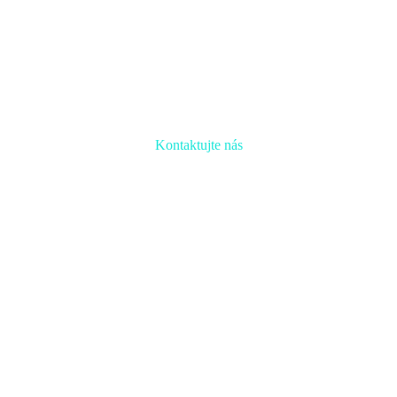
Kontaktujte nás
Radi prediskutujeme Váš projekt a odpovieme na akúkoľvek
otázku
Naša adresa:
Inovačné partnerské centrum
Hlavná 139, 080 01 Prešov