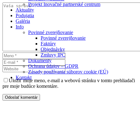
Projekt Inovačné partnerské centrum
Aktuality
Podujatia
Galéria
Info
Povinné zverejňovanie
Povinné zverejňovanie
Faktúry
Objednávky
Zmluvy IPC
Dokumenty
Ochrana údajov – GDPR
Zásady používania súborov cookie (EÚ)
Kontakt
Uložiť moje meno, e-mail a webovú stránku v tomto prehliadači
pre moje budúce komentáre.
Odoslať komentár