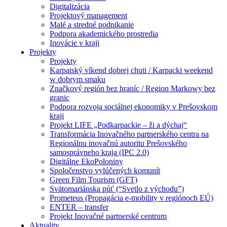
Digitalizácia
Projektový management
Malé a stredné podnikanie
Podpora akademického prostredia
Inovácie v kraji
Projekty
Projekty
Karpatský víkend dobrej chuti / Karpacki weekend
w dobrym smaku
Značkový región bez hraníc / Region Markowy bez
granic
Podpora rozvoja sociálnej ekonomiky v Prešovskom
kraji
Projekt LIFE „Podkarpackie – ži a dýchaj“
Transformácia Inovačného partnerského centra na
Regionálnu inovačnú autoritu Prešovského
samosprávneho kraja (IPC 2.0)
Digitálne EkoPoloniny
Spoločenstvo vylúčených komunít
Green Film Tourism (GFT)
Svätomariánska púť (“Svetlo z východu”)
Prometeus (Propagácia e-mobility v regiónoch EÚ)
ENTER – transfer
Projekt Inovačné partnerské centrum
Aktuality