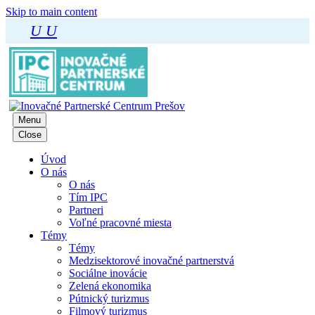
Skip to main content
U
U
Menu
Close
Úvod
O nás
O nás
Tím IPC
Partneri
Voľné pracovné miesta
Témy
Témy
Medzisektorové inovačné partnerstvá
Sociálne inovácie
Zelená ekonomika
Pútnický turizmus
Filmový turizmus