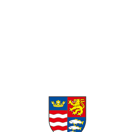
Pracovné hodiny:
Pondelok-Piatok: 8:00 – 16:00 Víkend:
Zatvorené