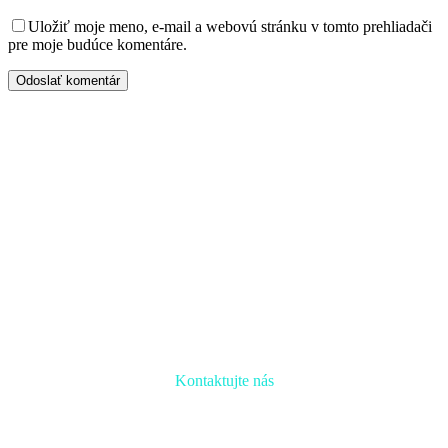
Uložiť moje meno, e-mail a webovú stránku v tomto prehliadači
pre moje budúce komentáre.
Odoslať komentár
Kontaktujte nás
Radi prediskutujeme Váš projekt a odpovieme na akúkoľvek
otázku