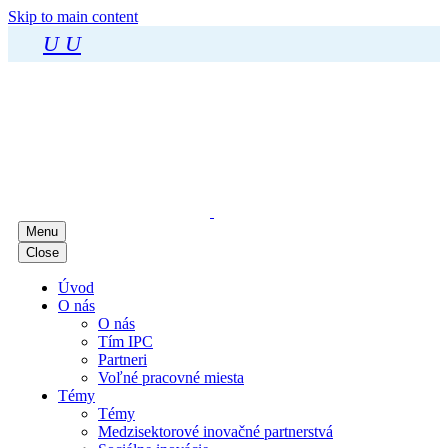
Skip to main content
U
U
Menu
Close
Úvod
O nás
O nás
Tím IPC
Partneri
Voľné pracovné miesta
Témy
Témy
Medzisektorové inovačné partnerstvá