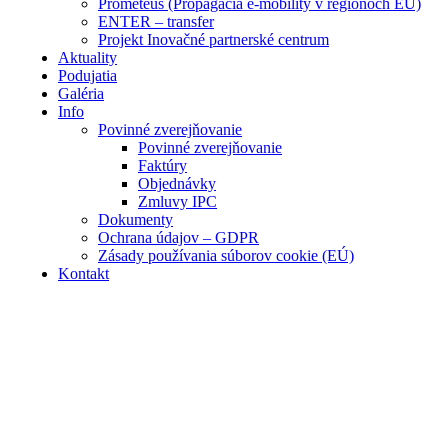
Prometeus (Propagácia e-mobility v regiónoch EÚ)
ENTER – transfer
Projekt Inovačné partnerské centrum
Aktuality
Podujatia
Galéria
Info
Povinné zverejňovanie
Povinné zverejňovanie
Faktúry
Objednávky
Zmluvy IPC
Dokumenty
Ochrana údajov – GDPR
Zásady používania súborov cookie (EÚ)
Kontakt