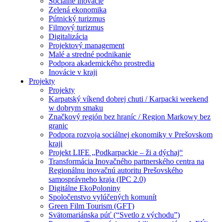
Sociálne inovácie
Zelená ekonomika
Pútnický turizmus
Filmový turizmus
Digitalizácia
Projektový management
Malé a stredné podnikanie
Podpora akademického prostredia
Inovácie v kraji
Projekty
Projekty
Karpatský víkend dobrej chuti / Karpacki weekend
w dobrym smaku
Značkový región bez hraníc / Region Markowy bez
granic
Podpora rozvoja sociálnej ekonomiky v Prešovskom
kraji
Projekt LIFE „Podkarpackie – ži a dýchaj“
Transformácia Inovačného partnerského centra na
Regionálnu inovačnú autoritu Prešovského
samosprávneho kraja (IPC 2.0)
Digitálne EkoPoloniny
Spoločenstvo vylúčených komunít
Green Film Tourism (GFT)
Svätomariánska púť (“Svetlo z východu”)