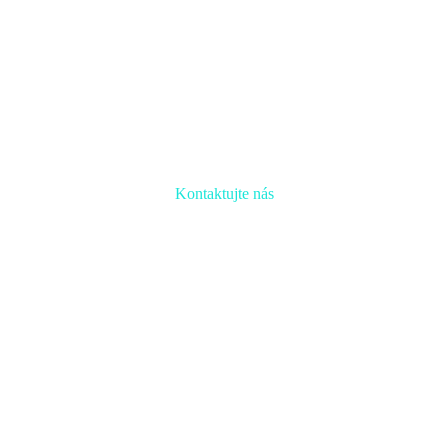
Kontaktujte nás
Radi prediskutujeme Váš projekt a odpovieme na akúkoľvek otázku
Naša adresa:
Inovačné partnerské centrum