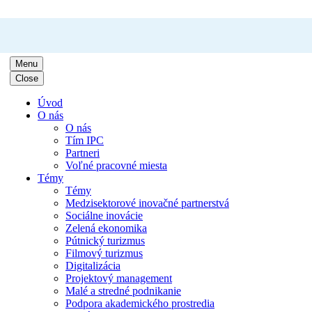
Menu
Close
Úvod
O nás
O nás
Tím IPC
Partneri
Voľné pracovné miesta
Témy
Témy
Medzisektorové inovačné partnerstvá
Sociálne inovácie
Zelená ekonomika
Pútnický turizmus
Filmový turizmus
Digitalizácia
Projektový management
Malé a stredné podnikanie
Podpora akademického prostredia