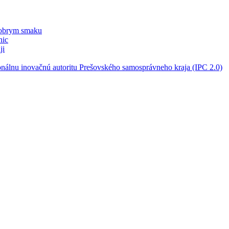
dobrym smaku
nic
ji
onálnu inovačnú autoritu Prešovského samosprávneho kraja (IPC 2.0)