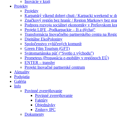
Inovácie v kraji
Projekty
Projekty
Karpatský víkend dobrej chuti / Karpacki weekend w 
Značkový región bez hraníc / Region Markowy bez gra
Podpora rozvoja sociálnej ekonomiky v Prešovskom kra
Projekt LIFE „Podkarpackie – ži a dýchaj“
Transformácia Inovačného partnerského centra na Regi
Digitálne EkoPoloniny
Spoločenstvo vylúčených komunít
Green Film Tourism (GFT)
Svätomariánska púť (“Svetlo z východu”)
Prometeus (Propagácia e-mobility v regiónoch EÚ)
ENTER – transfer
Projekt Inovačné partnerské centrum
Aktuality
Podujatia
Galéria
Info
Povinné zverejňovanie
Povinné zverejňovanie
Faktúry
Objednávky
Zmluvy IPC
Dokumenty