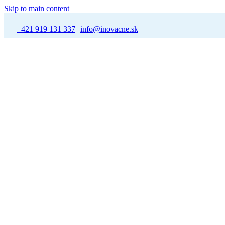
Skip to main content
+421 919 131 337
info@inovacne.sk