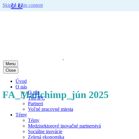
U
U
Skip to main content
Menu
Close
Úvod
O nás
FA_Mailchimp_jún 2025
O nás
Tím IPC
Partneri
Voľné pracovné miesta
Témy
Témy
Medzisektorové inovačné partnerstvá
Sociálne inovácie
Zelená ekonomika