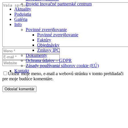
Projekt Inovačné partnerské centrum
Aktuality
Podujatia
Galéria
Info
Povinné zverejňovanie
Povinné zverejňovanie
Faktúry
Objednávky
Zmluvy IPC
Dokumenty
Ochrana údajov – GDPR
Zásady používania súborov cookie (EÚ)
Kontakt
Uložiť moje meno, e-mail a webovú stránku v tomto prehliadači
pre moje budúce komentáre.
Odoslať komentár