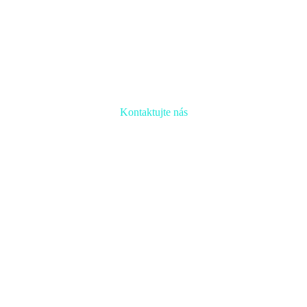
Kontaktujte nás
Radi prediskutujeme Váš projekt a odpovieme na akúkoľvek
otázku
Naša adresa:
Inovačné partnerské centrum
Hlavná 139, 080 01 Prešov