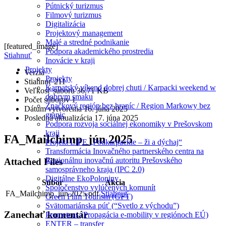
Pútnický turizmus
Filmový turizmus
Digitalizácia
Projektový management
Malé a stredné podnikanie
[featured_image]
Podpora akademického prostredia
Stiahnuť
Inovácie v kraji
Projekty
Verzia
Projekty
Stiahnuť
211
Karpatský víkend dobrej chuti / Karpacki weekend w
Veľkosť súboru
36.71 KB
dobrym smaku
Počet súborov
1
Značkový región bez hraníc / Region Markowy bez
Dátum vytvorenia
16. júna 2025
granic
Posledná aktualizácia
17. júna 2025
Podpora rozvoja sociálnej ekonomiky v Prešovskom
kraji
FA_Mailchimp_jún 2025
Projekt LIFE „Podkarpackie – ži a dýchaj“
Transformácia Inovačného partnerského centra na
Regionálnu inovačnú autoritu Prešovského
Attached Files
samosprávneho kraja (IPC 2.0)
Digitálne EkoPoloniny
Súbor
Akcia
Spoločenstvo vylúčených komunít
FA_Mailchimp_jún 2025.pdf
Stiahnuť
Green Film Tourism (GFT)
Svätomariánska púť (“Svetlo z východu”)
Zanechať
komentár
Prometeus (Propagácia e-mobility v regiónoch EÚ)
ENTER – transfer