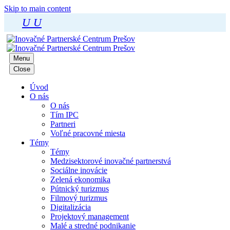
Skip to main content
U
U
Menu
Close
Úvod
O nás
O nás
Tím IPC
Partneri
Voľné pracovné miesta
Témy
Témy
Medzisektorové inovačné partnerstvá
Sociálne inovácie
Zelená ekonomika
Pútnický turizmus
Filmový turizmus
Digitalizácia
Projektový management
Malé a stredné podnikanie