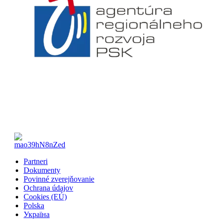
Partneri
Dokumenty
Povinné zverejňovanie
Ochrana údajov
Cookies (EÚ)
Polska
Україна