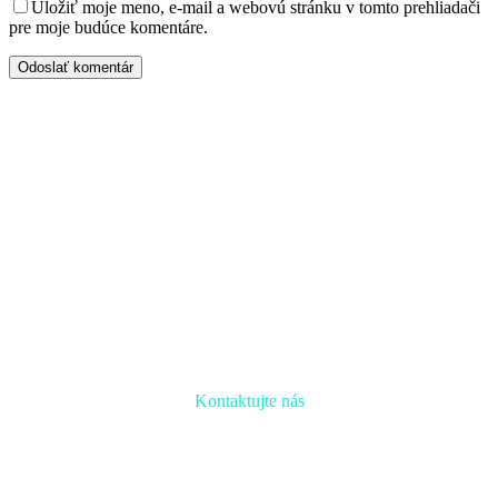
Uložiť moje meno, e-mail a webovú stránku v tomto prehliadači
pre moje budúce komentáre.
Odoslať komentár
Kontaktujte nás
Radi prediskutujeme Váš projekt a odpovieme na akúkoľvek
otázku