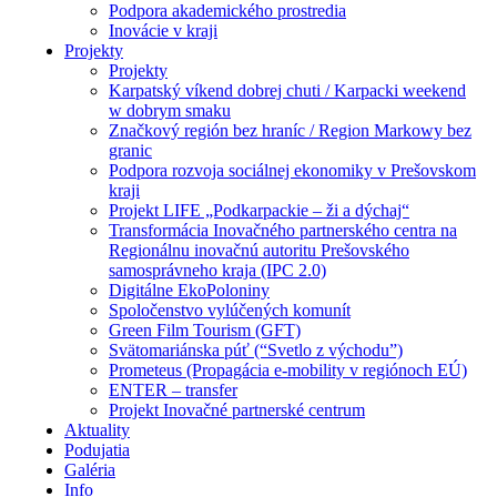
Podpora akademického prostredia
Inovácie v kraji
Projekty
Projekty
Karpatský víkend dobrej chuti / Karpacki weekend
w dobrym smaku
Značkový región bez hraníc / Region Markowy bez
granic
Podpora rozvoja sociálnej ekonomiky v Prešovskom
kraji
Projekt LIFE „Podkarpackie – ži a dýchaj“
Transformácia Inovačného partnerského centra na
Regionálnu inovačnú autoritu Prešovského
samosprávneho kraja (IPC 2.0)
Digitálne EkoPoloniny
Spoločenstvo vylúčených komunít
Green Film Tourism (GFT)
Svätomariánska púť (“Svetlo z východu”)
Prometeus (Propagácia e-mobility v regiónoch EÚ)
ENTER – transfer
Projekt Inovačné partnerské centrum
Aktuality
Podujatia
Galéria
Info