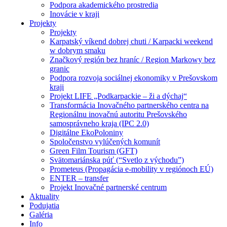
Podpora akademického prostredia
Inovácie v kraji
Projekty
Projekty
Karpatský víkend dobrej chuti / Karpacki weekend
w dobrym smaku
Značkový región bez hraníc / Region Markowy bez
granic
Podpora rozvoja sociálnej ekonomiky v Prešovskom
kraji
Projekt LIFE „Podkarpackie – ži a dýchaj“
Transformácia Inovačného partnerského centra na
Regionálnu inovačnú autoritu Prešovského
samosprávneho kraja (IPC 2.0)
Digitálne EkoPoloniny
Spoločenstvo vylúčených komunít
Green Film Tourism (GFT)
Svätomariánska púť (“Svetlo z východu”)
Prometeus (Propagácia e-mobility v regiónoch EÚ)
ENTER – transfer
Projekt Inovačné partnerské centrum
Aktuality
Podujatia
Galéria
Info