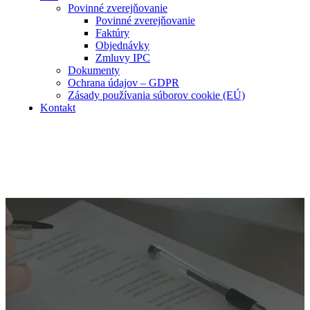
Povinné zverejňovanie
Povinné zverejňovanie
Faktúry
Objednávky
Zmluvy IPC
Dokumenty
Ochrana údajov – GDPR
Zásady používania súborov cookie (EÚ)
Kontakt