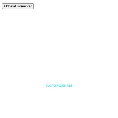
Odoslať komentár
Kontaktujte nás
Radi prediskutujeme Váš projekt a odpovieme na akúkoľvek
otázku