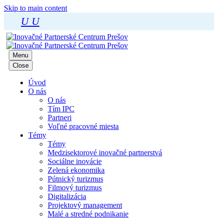
Skip to main content
U
U
Menu
Close
Úvod
O nás
O nás
Tím IPC
Partneri
Voľné pracovné miesta
Témy
Témy
Medzisektorové inovačné partnerstvá
Sociálne inovácie
Zelená ekonomika
Pútnický turizmus
Filmový turizmus
Digitalizácia
Projektový management
Malé a stredné podnikanie