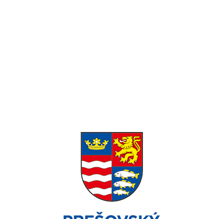
Pondelok-Piatok: 8:00 – 16:00 Víkend:
Zatvorené