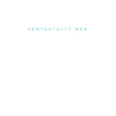
KONTAKTUJTE NÁS
Radi prediskutujeme Váš
projekt a odpovieme na
akúkoľvek otázku
Naša adresa: