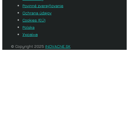
Povinné zverejňovanie
Ochrana údajov
Cookies (EÚ)
Polska
Україна
© Copyright 2025
INOVACNE.SK