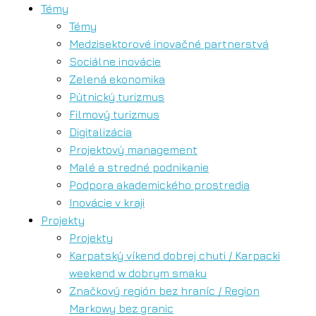
Témy
Témy
Medzisektorové inovačné partnerstvá
Sociálne inovácie
Zelená ekonomika
Pútnický turizmus
Filmový turizmus
Digitalizácia
Projektový management
Malé a stredné podnikanie
Podpora akademického prostredia
Inovácie v kraji
Projekty
Projekty
Karpatský víkend dobrej chuti / Karpacki
weekend w dobrym smaku
Značkový región bez hraníc / Region
Markowy bez granic