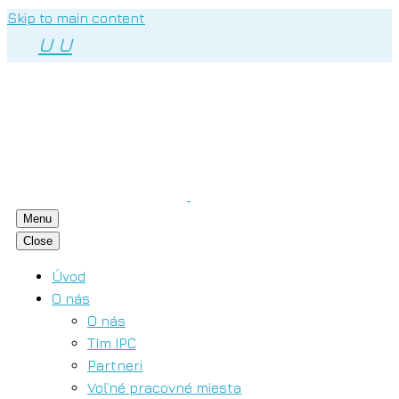
Skip to main content
U
U
Menu
Close
Úvod
O nás
O nás
Tím IPC
Partneri
Voľné pracovné miesta