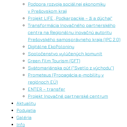
Podpora rozvoja sociálnej ekonomiky
v Prešovskom kraji
Projekt LIFE „Podkarpackie – ži a dýchaj“
Transformácia Inovačného partnerského
centra na Regionálnu inovačnú autoritu
Prešovského samosprávneho kraja (IPC 2.0)
Digitálne EkoPoloniny
Spoločenstvo vylúčených komunít
Green Film Tourism (GFT)
Svätomariánska púť (“Svetlo z východu”)
Prometeus (Propagácia e-mobility v
regiónoch EÚ)
ENTER – transfer
Projekt Inovačné partnerské centrum
Aktuality
Podujatia
Galéria
Info