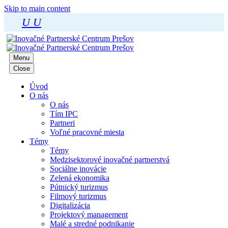
Skip to main content
U
U
Menu
Close
Úvod
O nás
O nás
Tím IPC
Partneri
Voľné pracovné miesta
Témy
Témy
Medzisektorové inovačné partnerstvá
Sociálne inovácie
Zelená ekonomika
Pútnický turizmus
Filmový turizmus
Digitalizácia
Projektový management
Malé a stredné podnikanie