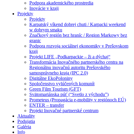
Podpora akademického prostredia
Inovácie v kraji
Projekty
Projekty
Karpatský víkend dobrej chuti / Karpacki weekend
w dobrym smaku
Značkový región bez hraníc / Region Markowy bez
granic
Podpora rozvoja sociálnej ekonomiky v Prešovskom
kraji
Projekt LIFE „Podkarpackie – ži a dýchaj“
Transformácia Inovačného partnerského centra na
Regionálnu inovačnú autoritu Prešovského
samosprávneho kraja (IPC 2.0)
Digitálne EkoPoloniny
Spoločenstvo vylúčených komunít
Green Film Tourism (GFT)
Svätomariánska púť (“Svetlo z východu”)
Prometeus (Propagácia e-mobility v regiónoch EÚ)
ENTER – transfer
Projekt Inovačné partnerské centrum
Aktuality
Podujatia
Galéria
Info