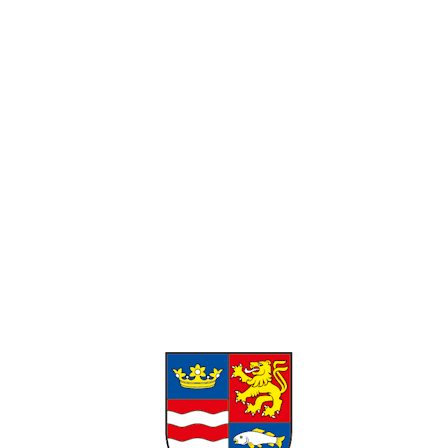
Pracovné hodiny:
Pondelok-Piatok: 8:00 – 16:00 Víkend:
Zatvorené