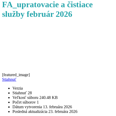
FA_upratovacie a čistiace
služby február 2026
[featured_image]
Stiahnuť
Verzia
Stiahnuť
28
Veľkosť súboru
240.48 KB
Počet súborov
1
Dátum vytvorenia
13. februára 2026
Posledná aktualizácia
23. februára 2026