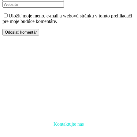
Uložiť moje meno, e-mail a webovú stránku v tomto prehliadači
pre moje budúce komentáre.
Odoslať komentár
Kontaktujte nás
Radi prediskutujeme Váš projekt a odpovieme na akúkoľvek
otázku