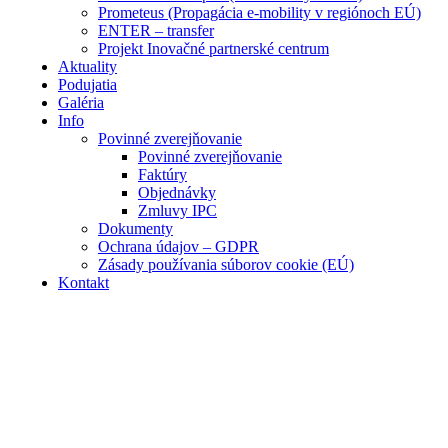
Prometeus (Propagácia e-mobility v regiónoch EÚ)
ENTER – transfer
Projekt Inovačné partnerské centrum
Aktuality
Podujatia
Galéria
Info
Povinné zverejňovanie
Povinné zverejňovanie
Faktúry
Objednávky
Zmluvy IPC
Dokumenty
Ochrana údajov – GDPR
Zásady používania súborov cookie (EÚ)
Kontakt