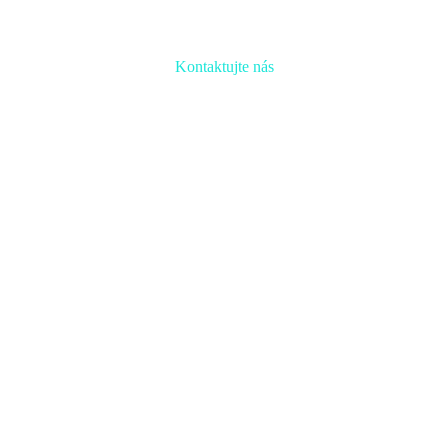
Kontaktujte nás
Radi prediskutujeme Váš projekt a odpovieme na akúkoľvek
otázku
Naša adresa:
Inovačné partnerské centrum
Hlavná 139, 080 01 Prešov