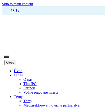
Skip to main content
U
U
Close
Úvod
O nás
O nás
Tím IPC
Partneri
Voľné pracovné miesta
Témy
Témy
Medzisektorové inovačné partnerstvá