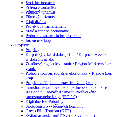
Sociálne inovácie
Zelená ekonomika
Pútnický turizmus
Filmový turizmus
Digitalizácia
Projektový management
Malé a stredné podnikanie
Podpora akademického prostredia
Inovácie v kraji
Projekty
Projekty
Karpatský víkend dobrej chuti / Karpacki weekend
w dobrym smaku
Značkový región bez hraníc / Region Markowy bez
granic
Podpora rozvoja sociálnej ekonomiky v Prešovskom
kraji
Projekt LIFE „Podkarpackie – ži a dýchaj“
Transformácia Inovačného partnerského centra na
Regionálnu inovačnú autoritu Prešovského
samosprávneho kraja (IPC 2.0)
Digitálne EkoPoloniny
Spoločenstvo vylúčených komunít
Green Film Tourism (GFT)
Svätomariánska púť (“Svetlo z východu”)