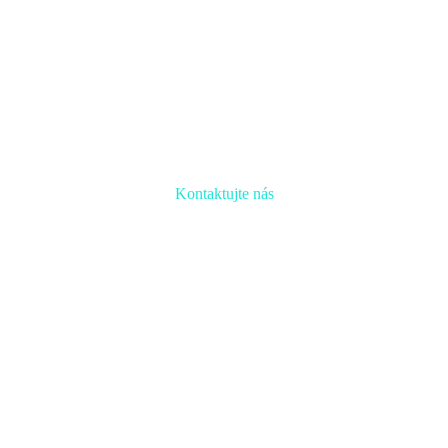
Kontaktujte nás
Radi prediskutujeme Váš projekt a odpovieme na akúkoľvek otázku
Naša adresa:
Inovačné partnerské centrum