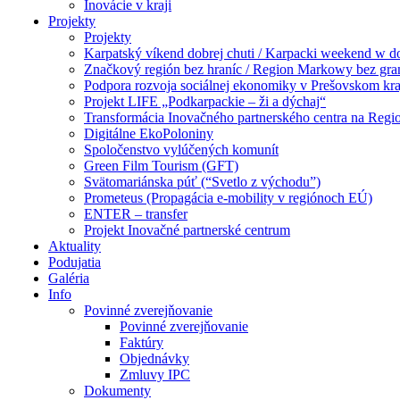
Inovácie v kraji
Projekty
Projekty
Karpatský víkend dobrej chuti / Karpacki weekend w 
Značkový región bez hraníc / Region Markowy bez gra
Podpora rozvoja sociálnej ekonomiky v Prešovskom kra
Projekt LIFE „Podkarpackie – ži a dýchaj“
Transformácia Inovačného partnerského centra na Regi
Digitálne EkoPoloniny
Spoločenstvo vylúčených komunít
Green Film Tourism (GFT)
Svätomariánska púť (“Svetlo z východu”)
Prometeus (Propagácia e-mobility v regiónoch EÚ)
ENTER – transfer
Projekt Inovačné partnerské centrum
Aktuality
Podujatia
Galéria
Info
Povinné zverejňovanie
Povinné zverejňovanie
Faktúry
Objednávky
Zmluvy IPC
Dokumenty