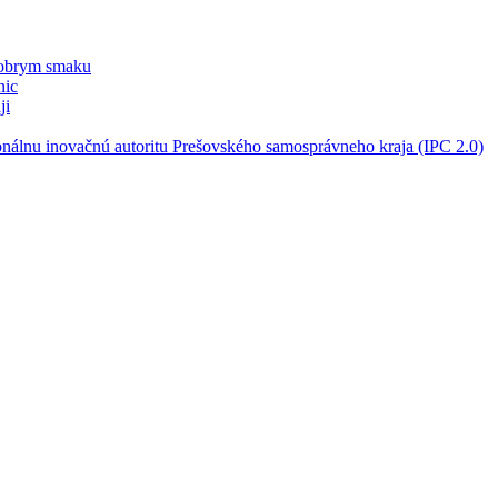
dobrym smaku
nic
ji
onálnu inovačnú autoritu Prešovského samosprávneho kraja (IPC 2.0)