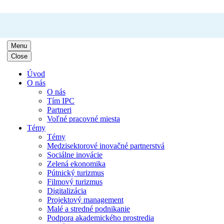
Menu
Close
Úvod
O nás
O nás
Tím IPC
Partneri
Voľné pracovné miesta
Témy
Témy
Medzisektorové inovačné partnerstvá
Sociálne inovácie
Zelená ekonomika
Pútnický turizmus
Filmový turizmus
Digitalizácia
Projektový management
Malé a stredné podnikanie
Podpora akademického prostredia