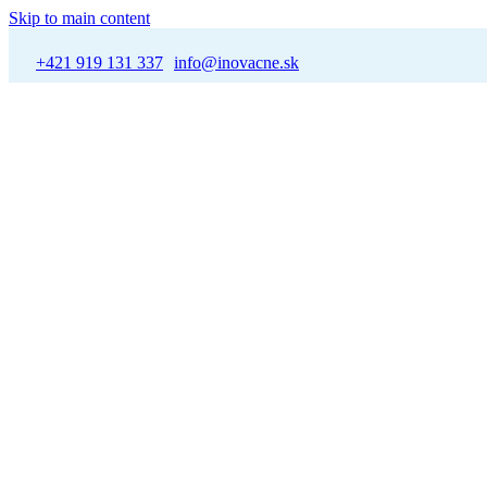
Skip to main content
+421 919 131 337
info@inovacne.sk