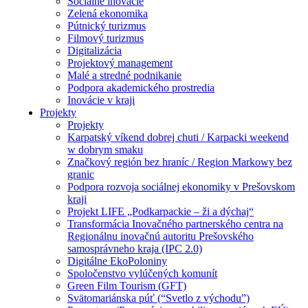
Sociálne inovácie
Zelená ekonomika
Pútnický turizmus
Filmový turizmus
Digitalizácia
Projektový management
Malé a stredné podnikanie
Podpora akademického prostredia
Inovácie v kraji
Projekty
Projekty
Karpatský víkend dobrej chuti / Karpacki weekend
w dobrym smaku
Značkový región bez hraníc / Region Markowy bez
granic
Podpora rozvoja sociálnej ekonomiky v Prešovskom
kraji
Projekt LIFE „Podkarpackie – ži a dýchaj“
Transformácia Inovačného partnerského centra na
Regionálnu inovačnú autoritu Prešovského
samosprávneho kraja (IPC 2.0)
Digitálne EkoPoloniny
Spoločenstvo vylúčených komunít
Green Film Tourism (GFT)
Svätomariánska púť (“Svetlo z východu”)