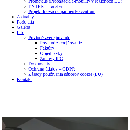
Prometeus (Propagácia e-mobility v regiónoch EÚ)
ENTER – transfer
Projekt Inovačné partnerské centrum
Aktuality
Podujatia
Galéria
Info
Povinné zverejňovanie
Povinné zverejňovanie
Faktúry
Objednávky
Zmluvy IPC
Dokumenty
Ochrana údajov – GDPR
Zásady používania súborov cookie (EÚ)
Kontakt