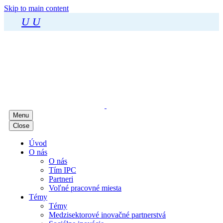
Skip to main content
U
U
Menu
Close
Úvod
O nás
O nás
Tím IPC
Partneri
Voľné pracovné miesta
Témy
Témy
Medzisektorové inovačné partnerstvá