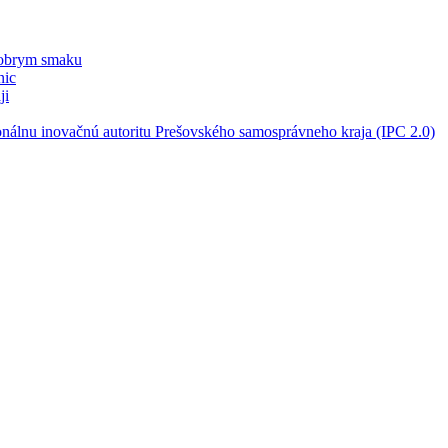
dobrym smaku
nic
ji
onálnu inovačnú autoritu Prešovského samosprávneho kraja (IPC 2.0)