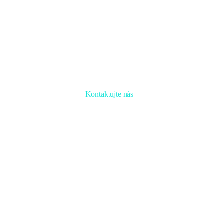
Kontaktujte nás
Radi prediskutujeme Váš projekt a odpovieme na akúkoľvek otázku
Naša adresa:
Inovačné partnerské centrum