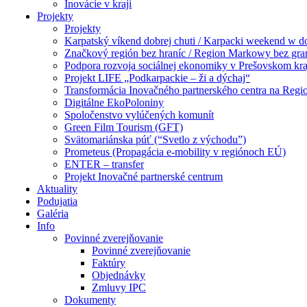
Inovácie v kraji
Projekty
Projekty
Karpatský víkend dobrej chuti / Karpacki weekend w 
Značkový región bez hraníc / Region Markowy bez gra
Podpora rozvoja sociálnej ekonomiky v Prešovskom kra
Projekt LIFE „Podkarpackie – ži a dýchaj“
Transformácia Inovačného partnerského centra na Regi
Digitálne EkoPoloniny
Spoločenstvo vylúčených komunít
Green Film Tourism (GFT)
Svätomariánska púť (“Svetlo z východu”)
Prometeus (Propagácia e-mobility v regiónoch EÚ)
ENTER – transfer
Projekt Inovačné partnerské centrum
Aktuality
Podujatia
Galéria
Info
Povinné zverejňovanie
Povinné zverejňovanie
Faktúry
Objednávky
Zmluvy IPC
Dokumenty