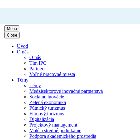
Menu
Close
Úvod
O nás
O nás
Tím IPC
Partneri
Voľné pracovné miesta
Témy
Témy
Medzisektorové inovačné partnerstvá
Sociálne inovácie
Zelená ekonomika
Pútnický turizmus
Filmový turizmus
Digitalizácia
Projektový management
Malé a stredné podnikanie
Podpora akademického prostredia