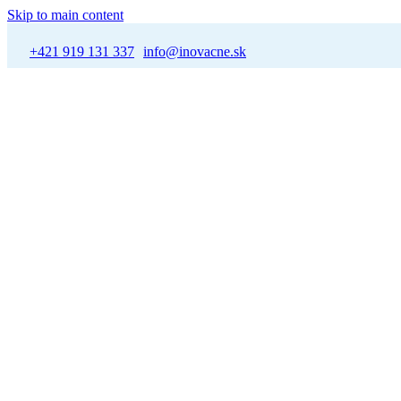
Skip to main content
+421 919 131 337
info@inovacne.sk