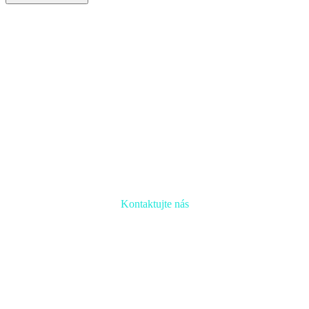
Kontaktujte nás
Radi prediskutujeme Váš projekt a odpovieme na akúkoľvek
otázku