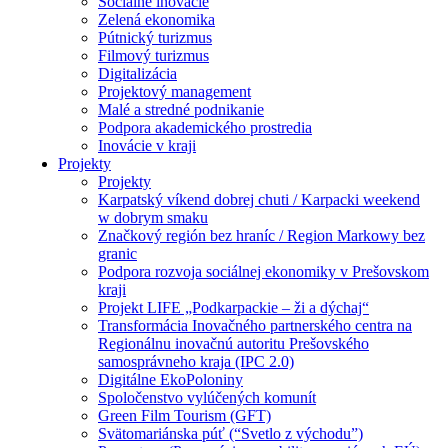
Sociálne inovácie
Zelená ekonomika
Pútnický turizmus
Filmový turizmus
Digitalizácia
Projektový management
Malé a stredné podnikanie
Podpora akademického prostredia
Inovácie v kraji
Projekty
Projekty
Karpatský víkend dobrej chuti / Karpacki weekend
w dobrym smaku
Značkový región bez hraníc / Region Markowy bez
granic
Podpora rozvoja sociálnej ekonomiky v Prešovskom
kraji
Projekt LIFE „Podkarpackie – ži a dýchaj“
Transformácia Inovačného partnerského centra na
Regionálnu inovačnú autoritu Prešovského
samosprávneho kraja (IPC 2.0)
Digitálne EkoPoloniny
Spoločenstvo vylúčených komunít
Green Film Tourism (GFT)
Svätomariánska púť (“Svetlo z východu”)