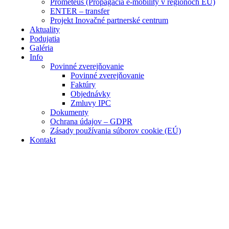
Prometeus (Propagácia e-mobility v regiónoch EÚ)
ENTER – transfer
Projekt Inovačné partnerské centrum
Aktuality
Podujatia
Galéria
Info
Povinné zverejňovanie
Povinné zverejňovanie
Faktúry
Objednávky
Zmluvy IPC
Dokumenty
Ochrana údajov – GDPR
Zásady používania súborov cookie (EÚ)
Kontakt