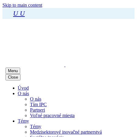
Skip to main content
U
U
Menu
Close
Úvod
O nás
O nás
Tím IPC
Partneri
Voľné pracovné miesta
Témy
Témy
Medzisektorové inovačné partnerstvá