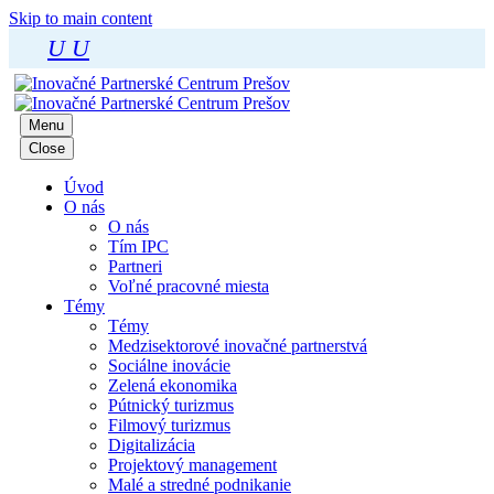
Skip to main content
U
U
Menu
Close
Úvod
O nás
O nás
Tím IPC
Partneri
Voľné pracovné miesta
Témy
Témy
Medzisektorové inovačné partnerstvá
Sociálne inovácie
Zelená ekonomika
Pútnický turizmus
Filmový turizmus
Digitalizácia
Projektový management
Malé a stredné podnikanie