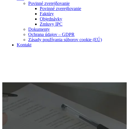
Povinné zverejňovanie
Povinné zverejňovanie
Faktúry
Objednávky
Zmluvy IPC
Dokumenty
Ochrana údajov – GDPR
Zásady používania súborov cookie (EÚ)
Kontakt