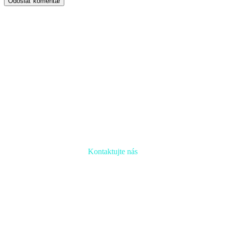
Odoslať komentár
Kontaktujte nás
Radi prediskutujeme Váš projekt a odpovieme na akúkoľvek
otázku