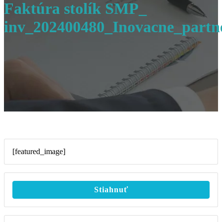
Faktúra stolík SMP_
inv_202400480_Inovacne_partn
[featured_image]
Stiahnuť