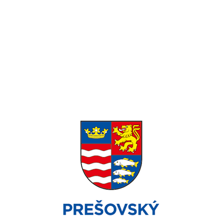
Pondelok-Piatok: 8:00 – 16:00 Víkend:
Zatvorené