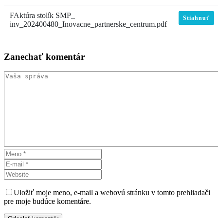
FAktúra stolík SMP_
Stiahnuť
inv_202400480_Inovacne_partnerske_centrum.pdf
Zanechať
komentár
Uložiť moje meno, e-mail a webovú stránku v tomto prehliadači
pre moje budúce komentáre.