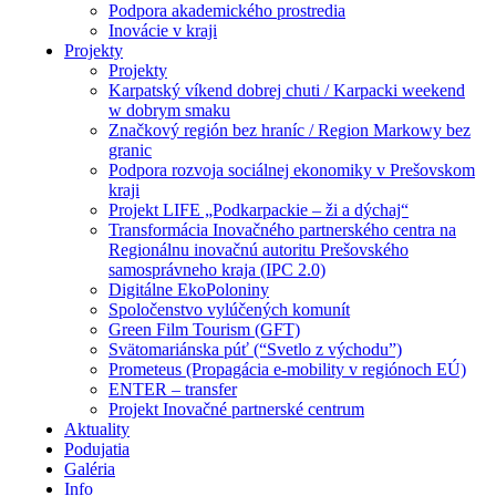
Podpora akademického prostredia
Inovácie v kraji
Projekty
Projekty
Karpatský víkend dobrej chuti / Karpacki weekend
w dobrym smaku
Značkový región bez hraníc / Region Markowy bez
granic
Podpora rozvoja sociálnej ekonomiky v Prešovskom
kraji
Projekt LIFE „Podkarpackie – ži a dýchaj“
Transformácia Inovačného partnerského centra na
Regionálnu inovačnú autoritu Prešovského
samosprávneho kraja (IPC 2.0)
Digitálne EkoPoloniny
Spoločenstvo vylúčených komunít
Green Film Tourism (GFT)
Svätomariánska púť (“Svetlo z východu”)
Prometeus (Propagácia e-mobility v regiónoch EÚ)
ENTER – transfer
Projekt Inovačné partnerské centrum
Aktuality
Podujatia
Galéria
Info