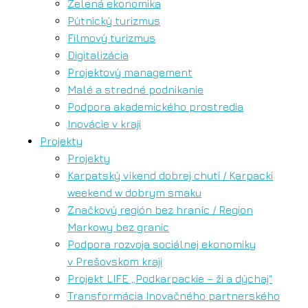
Zelená ekonomika
Pútnický turizmus
Filmový turizmus
Digitalizácia
Projektový management
Malé a stredné podnikanie
Podpora akademického prostredia
Inovácie v kraji
Projekty
Projekty
Karpatský víkend dobrej chuti / Karpacki
weekend w dobrym smaku
Značkový región bez hraníc / Region
Markowy bez granic
Podpora rozvoja sociálnej ekonomiky
v Prešovskom kraji
Projekt LIFE „Podkarpackie – ži a dýchaj“
Transformácia Inovačného partnerského