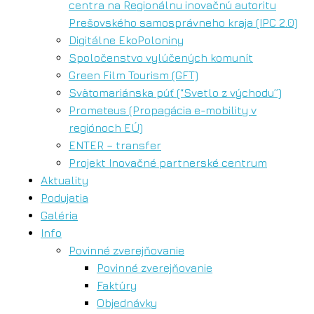
centra na Regionálnu inovačnú autoritu
Prešovského samosprávneho kraja (IPC 2.0)
Digitálne EkoPoloniny
Spoločenstvo vylúčených komunít
Green Film Tourism (GFT)
Svätomariánska púť (“Svetlo z východu”)
Prometeus (Propagácia e-mobility v
regiónoch EÚ)
ENTER – transfer
Projekt Inovačné partnerské centrum
Aktuality
Podujatia
Galéria
Info
Povinné zverejňovanie
Povinné zverejňovanie
Faktúry
Objednávky