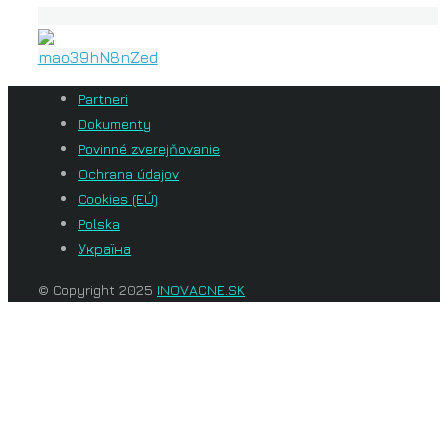
Partneri
Dokumenty
Povinné zverejňovanie
Ochrana údajov
Cookies (EÚ)
Polska
Україна
© Copyright 2025
INOVACNE.SK