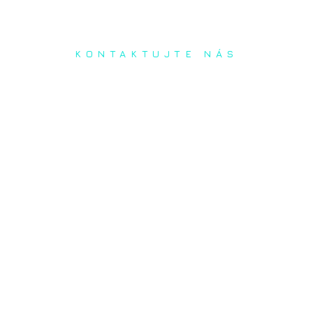
KONTAKTUJTE NÁS
Radi prediskutujeme Váš
projekt a odpovieme na
akúkoľvek otázku
Naša adresa:
Inovačné partnerské centrum
Hlavná 139, 080 01 Prešov