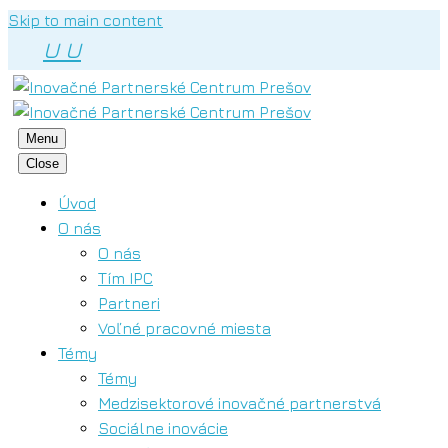
Skip to main content
U
U
Menu
Close
Úvod
O nás
O nás
Tím IPC
Partneri
Voľné pracovné miesta
Témy
Témy
Medzisektorové inovačné partnerstvá
Sociálne inovácie