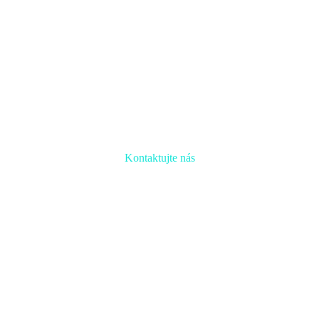
Kontaktujte nás
Radi prediskutujeme Váš projekt a odpovieme na akúkoľvek
otázku
Naša adresa: