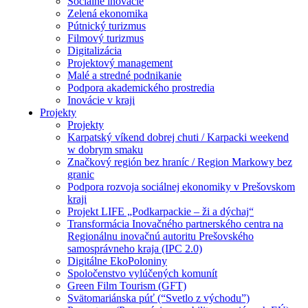
Sociálne inovácie
Zelená ekonomika
Pútnický turizmus
Filmový turizmus
Digitalizácia
Projektový management
Malé a stredné podnikanie
Podpora akademického prostredia
Inovácie v kraji
Projekty
Projekty
Karpatský víkend dobrej chuti / Karpacki weekend
w dobrym smaku
Značkový región bez hraníc / Region Markowy bez
granic
Podpora rozvoja sociálnej ekonomiky v Prešovskom
kraji
Projekt LIFE „Podkarpackie – ži a dýchaj“
Transformácia Inovačného partnerského centra na
Regionálnu inovačnú autoritu Prešovského
samosprávneho kraja (IPC 2.0)
Digitálne EkoPoloniny
Spoločenstvo vylúčených komunít
Green Film Tourism (GFT)
Svätomariánska púť (“Svetlo z východu”)