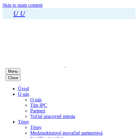
Skip to main content
U
U
Menu
Close
Úvod
O nás
O nás
Tím IPC
Partneri
Voľné pracovné miesta
Témy
Témy
Medzisektorové inovačné partnerstvá