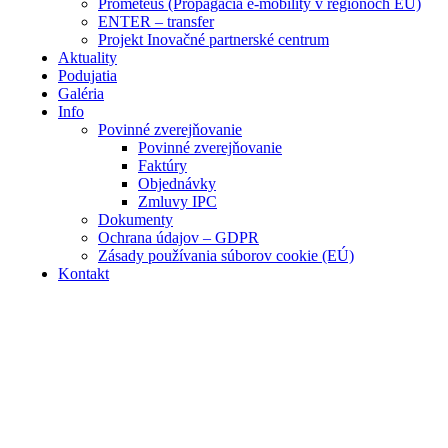
Prometeus (Propagácia e-mobility v regiónoch EÚ)
ENTER – transfer
Projekt Inovačné partnerské centrum
Aktuality
Podujatia
Galéria
Info
Povinné zverejňovanie
Povinné zverejňovanie
Faktúry
Objednávky
Zmluvy IPC
Dokumenty
Ochrana údajov – GDPR
Zásady používania súborov cookie (EÚ)
Kontakt