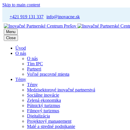
Skip to main content
+421 919 131 337
info@inovacne.sk
Menu
Close
Úvod
O nás
O nás
Tím IPC
Partneri
Voľné pracovné miesta
Témy
Témy
Medzisektorové inovačné partnerstvá
Sociálne inovácie
Zelená ekonomika
Pútnický turizmus
Filmový turizmus
Digitalizácia
Projektový management
Malé a stredné podnikanie