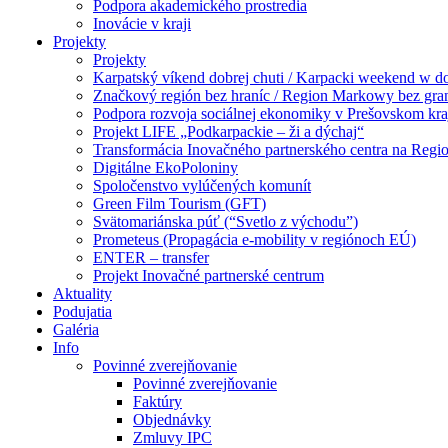
Podpora akademického prostredia
Inovácie v kraji
Projekty
Projekty
Karpatský víkend dobrej chuti / Karpacki weekend w 
Značkový región bez hraníc / Region Markowy bez gra
Podpora rozvoja sociálnej ekonomiky v Prešovskom kra
Projekt LIFE „Podkarpackie – ži a dýchaj“
Transformácia Inovačného partnerského centra na Regio
Digitálne EkoPoloniny
Spoločenstvo vylúčených komunít
Green Film Tourism (GFT)
Svätomariánska púť (“Svetlo z východu”)
Prometeus (Propagácia e-mobility v regiónoch EÚ)
ENTER – transfer
Projekt Inovačné partnerské centrum
Aktuality
Podujatia
Galéria
Info
Povinné zverejňovanie
Povinné zverejňovanie
Faktúry
Objednávky
Zmluvy IPC