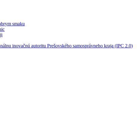
dobrym smaku
nic
ji
nálnu inovačnú autoritu Prešovského samosprávneho kraja (IPC 2.0)