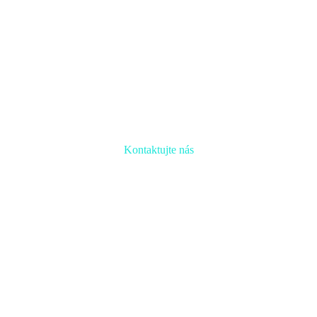
Kontaktujte nás
Radi prediskutujeme Váš projekt a odpovieme na akúkoľvek otázku
Naša adresa:
Inovačné partnerské centrum