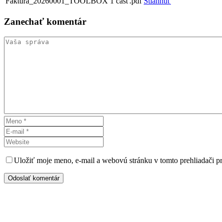
Faktura_20260001_TOOLBOX 1 časť.pdf
Stiahnuť
Zanechať
komentár
Uložiť moje meno, e-mail a webovú stránku v tomto prehliadači 
Odoslať komentár