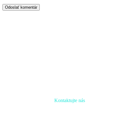
Odoslať komentár
Kontaktujte nás
Radi prediskutujeme Váš projekt a odpovieme na akúkoľvek
otázku