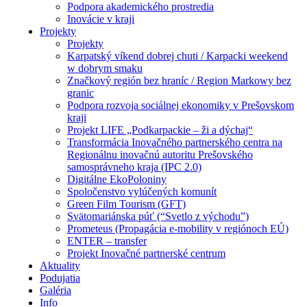
Podpora akademického prostredia
Inovácie v kraji
Projekty
Projekty
Karpatský víkend dobrej chuti / Karpacki weekend
w dobrym smaku
Značkový región bez hraníc / Region Markowy bez
granic
Podpora rozvoja sociálnej ekonomiky v Prešovskom
kraji
Projekt LIFE „Podkarpackie – ži a dýchaj“
Transformácia Inovačného partnerského centra na
Regionálnu inovačnú autoritu Prešovského
samosprávneho kraja (IPC 2.0)
Digitálne EkoPoloniny
Spoločenstvo vylúčených komunít
Green Film Tourism (GFT)
Svätomariánska púť (“Svetlo z východu”)
Prometeus (Propagácia e-mobility v regiónoch EÚ)
ENTER – transfer
Projekt Inovačné partnerské centrum
Aktuality
Podujatia
Galéria
Info