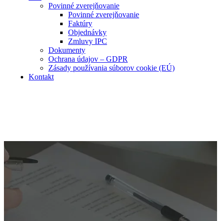
Povinné zverejňovanie
Povinné zverejňovanie
Faktúry
Objednávky
Zmluvy IPC
Dokumenty
Ochrana údajov – GDPR
Zásady používania súborov cookie (EÚ)
Kontakt