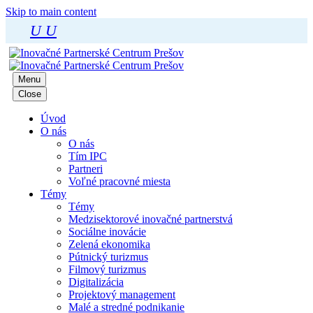
Skip to main content
U
U
Menu
Close
Úvod
O nás
O nás
Tím IPC
Partneri
Voľné pracovné miesta
Témy
Témy
Medzisektorové inovačné partnerstvá
Sociálne inovácie
Zelená ekonomika
Pútnický turizmus
Filmový turizmus
Digitalizácia
Projektový management
Malé a stredné podnikanie