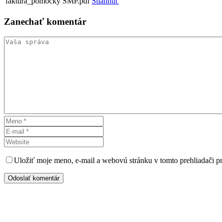
faktura_pomôcky SMP.pdf
Stiahnuť
Zanechať
komentár
Uložiť moje meno, e-mail a webovú stránku v tomto prehliadači 
Odoslať komentár