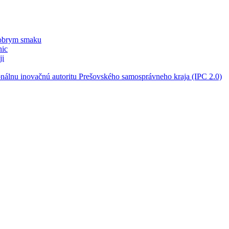
dobrym smaku
nic
ji
nálnu inovačnú autoritu Prešovského samosprávneho kraja (IPC 2.0)