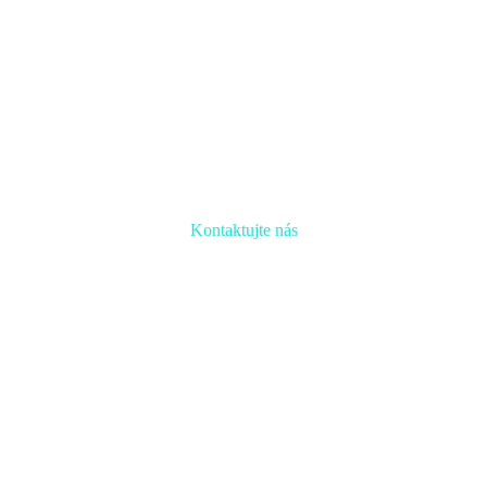
Kontaktujte nás
Radi prediskutujeme Váš projekt a odpovieme na akúkoľvek otázku
Naša adresa:
Inovačné partnerské centrum