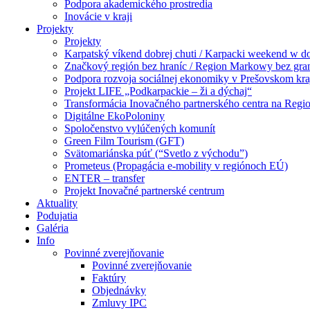
Podpora akademického prostredia
Inovácie v kraji
Projekty
Projekty
Karpatský víkend dobrej chuti / Karpacki weekend w 
Značkový región bez hraníc / Region Markowy bez gra
Podpora rozvoja sociálnej ekonomiky v Prešovskom kra
Projekt LIFE „Podkarpackie – ži a dýchaj“
Transformácia Inovačného partnerského centra na Regio
Digitálne EkoPoloniny
Spoločenstvo vylúčených komunít
Green Film Tourism (GFT)
Svätomariánska púť (“Svetlo z východu”)
Prometeus (Propagácia e-mobility v regiónoch EÚ)
ENTER – transfer
Projekt Inovačné partnerské centrum
Aktuality
Podujatia
Galéria
Info
Povinné zverejňovanie
Povinné zverejňovanie
Faktúry
Objednávky
Zmluvy IPC