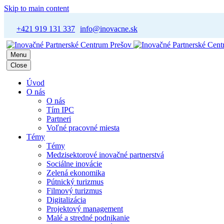
Skip to main content
+421 919 131 337
info@inovacne.sk
Menu
Close
Úvod
O nás
O nás
Tím IPC
Partneri
Voľné pracovné miesta
Témy
Témy
Medzisektorové inovačné partnerstvá
Sociálne inovácie
Zelená ekonomika
Pútnický turizmus
Filmový turizmus
Digitalizácia
Projektový management
Malé a stredné podnikanie