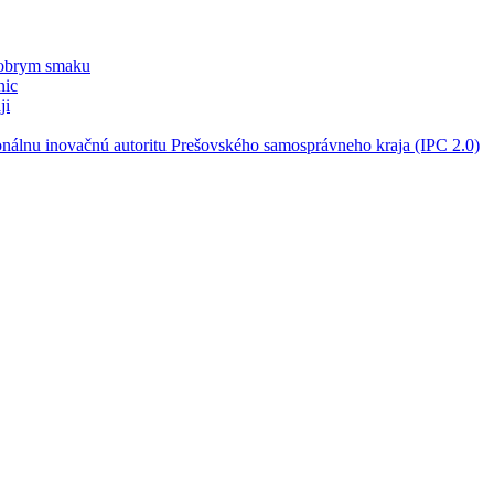
dobrym smaku
nic
ji
onálnu inovačnú autoritu Prešovského samosprávneho kraja (IPC 2.0)