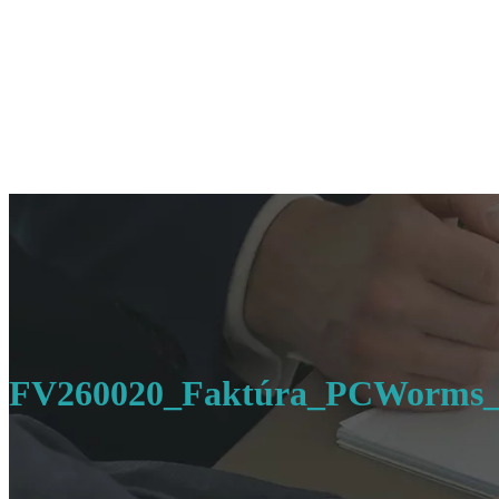
FV260020_Faktúra_PCWorms_