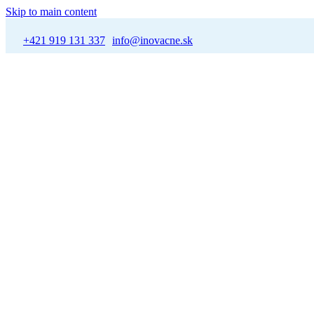
Skip to main content
+421 919 131 337
info@inovacne.sk