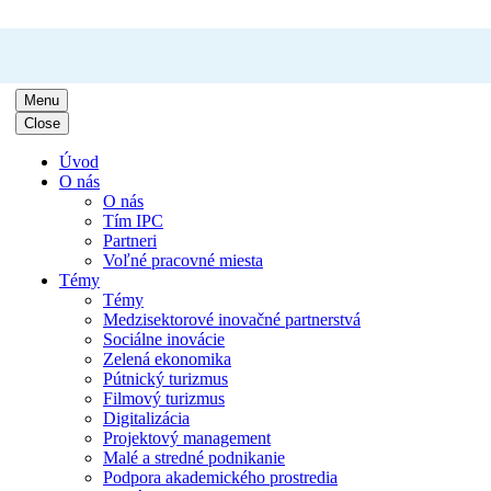
Menu
Close
Úvod
O nás
O nás
Tím IPC
Partneri
Voľné pracovné miesta
Témy
Témy
Medzisektorové inovačné partnerstvá
Sociálne inovácie
Zelená ekonomika
Pútnický turizmus
Filmový turizmus
Digitalizácia
Projektový management
Malé a stredné podnikanie
Podpora akademického prostredia