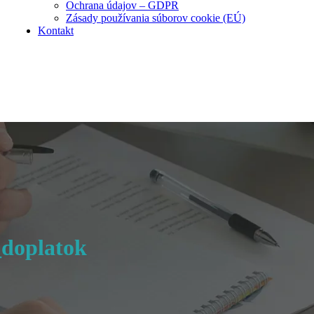
Ochrana údajov – GDPR
Zásady používania súborov cookie (EÚ)
Kontakt
doplatok