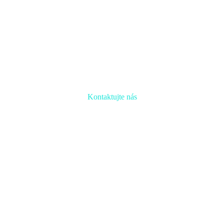
Kontaktujte nás
Radi prediskutujeme Váš projekt a odpovieme na akúkoľvek otázku
Naša adresa:
Inovačné partnerské centrum