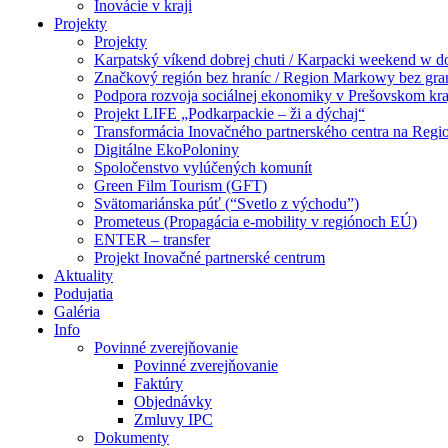
Inovácie v kraji
Projekty
Projekty
Karpatský víkend dobrej chuti / Karpacki weekend w 
Značkový región bez hraníc / Region Markowy bez gra
Podpora rozvoja sociálnej ekonomiky v Prešovskom kra
Projekt LIFE „Podkarpackie – ži a dýchaj“
Transformácia Inovačného partnerského centra na Regi
Digitálne EkoPoloniny
Spoločenstvo vylúčených komunít
Green Film Tourism (GFT)
Svätomariánska púť (“Svetlo z východu”)
Prometeus (Propagácia e-mobility v regiónoch EÚ)
ENTER – transfer
Projekt Inovačné partnerské centrum
Aktuality
Podujatia
Galéria
Info
Povinné zverejňovanie
Povinné zverejňovanie
Faktúry
Objednávky
Zmluvy IPC
Dokumenty