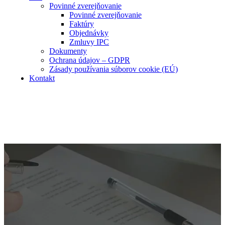
Povinné zverejňovanie
Povinné zverejňovanie
Faktúry
Objednávky
Zmluvy IPC
Dokumenty
Ochrana údajov – GDPR
Zásady používania súborov cookie (EÚ)
Kontakt