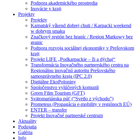
Podpora akademického prostredia
Inovácie v kraji
Projekty
Projekty
Karpatský víkend dobrej chuti / Karpacki weekend
w dobrym smaku
Značkový región bez hraníc / Region Markowy bez
granic
Podpora rozvoja sociálnej ekonomiky v Prešovskom
kraji
Projekt LIFE „Podkarpackie – ži a dýchaj“
Transformácia Inovačného partnerského centra na
Regionálnu inovačnú autoritu Prešovského
samosprávneho kraja (IPC 2.0)
Digitálne EkoPoloniny
Spoločenstvo vylúčených komunít
Green Film Tourism (GFT)
Svätomariánska púť (“Svetlo z východu”)
Prometeus (Propagácia e-mobility v regiónoch EÚ)
ENTER – transfer
Projekt Inovačné partnerské centrum
Aktuality
Podujatia
Galéria
Info