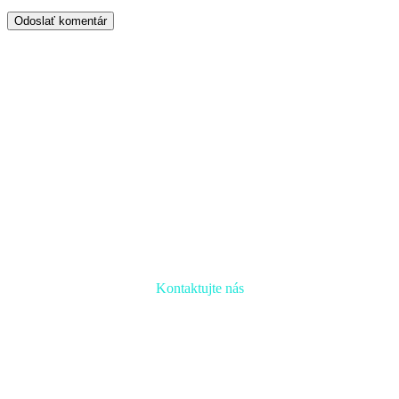
Odoslať komentár
Kontaktujte nás
Radi prediskutujeme Váš projekt a odpovieme na akúkoľvek
otázku