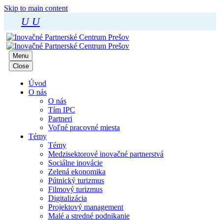
Skip to main content
U
U
Menu
Close
Úvod
O nás
O nás
Tím IPC
Partneri
Voľné pracovné miesta
Témy
Témy
Medzisektorové inovačné partnerstvá
Sociálne inovácie
Zelená ekonomika
Pútnický turizmus
Filmový turizmus
Digitalizácia
Projektový management
Malé a stredné podnikanie