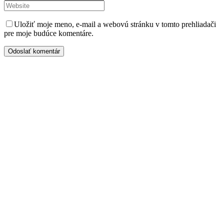
Uložiť moje meno, e-mail a webovú stránku v tomto prehliadači
pre moje budúce komentáre.
Odoslať komentár
Kontaktujte nás
Radi prediskutujeme Váš projekt a odpovieme na akúkoľvek
otázku