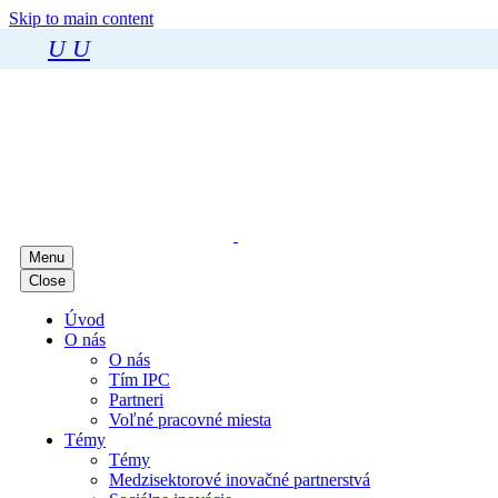
Skip to main content
U
U
Menu
Close
Úvod
O nás
O nás
Tím IPC
Partneri
Voľné pracovné miesta
Témy
Témy
Medzisektorové inovačné partnerstvá