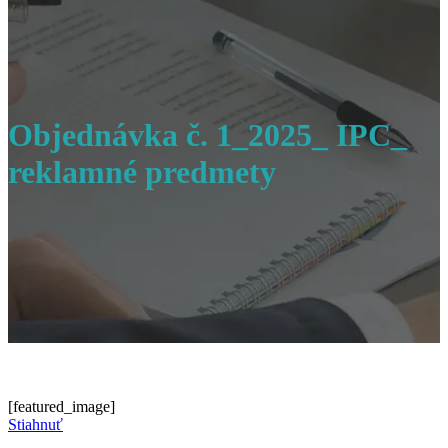
Objednávka č. 1_2025_ IPC_
reklamné predmety
[featured_image]
Stiahnuť