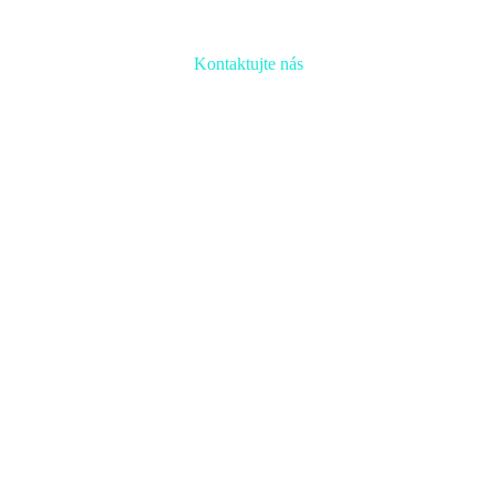
Kontaktujte nás
Radi prediskutujeme Váš projekt a odpovieme na akúkoľvek
otázku
Naša adresa:
Inovačné partnerské centrum
Hlavná 139, 080 01 Prešov