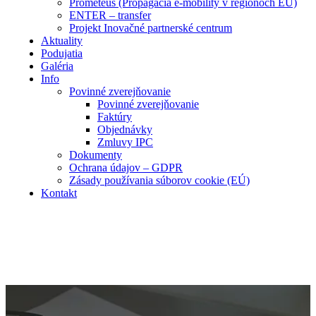
Prometeus (Propagácia e-mobility v regiónoch EÚ)
ENTER – transfer
Projekt Inovačné partnerské centrum
Aktuality
Podujatia
Galéria
Info
Povinné zverejňovanie
Povinné zverejňovanie
Faktúry
Objednávky
Zmluvy IPC
Dokumenty
Ochrana údajov – GDPR
Zásady používania súborov cookie (EÚ)
Kontakt