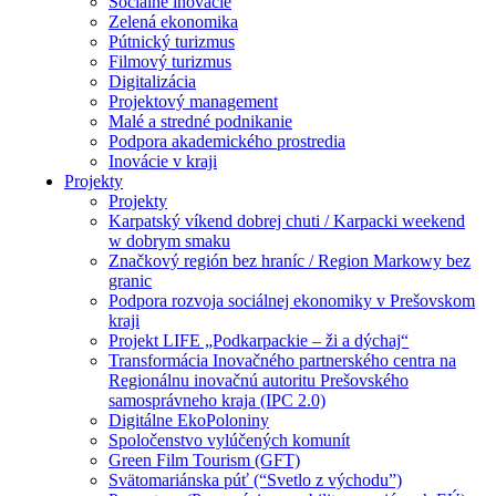
Sociálne inovácie
Zelená ekonomika
Pútnický turizmus
Filmový turizmus
Digitalizácia
Projektový management
Malé a stredné podnikanie
Podpora akademického prostredia
Inovácie v kraji
Projekty
Projekty
Karpatský víkend dobrej chuti / Karpacki weekend
w dobrym smaku
Značkový región bez hraníc / Region Markowy bez
granic
Podpora rozvoja sociálnej ekonomiky v Prešovskom
kraji
Projekt LIFE „Podkarpackie – ži a dýchaj“
Transformácia Inovačného partnerského centra na
Regionálnu inovačnú autoritu Prešovského
samosprávneho kraja (IPC 2.0)
Digitálne EkoPoloniny
Spoločenstvo vylúčených komunít
Green Film Tourism (GFT)
Svätomariánska púť (“Svetlo z východu”)