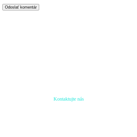
Odoslať komentár
Kontaktujte nás
Radi prediskutujeme Váš projekt a odpovieme na akúkoľvek
otázku