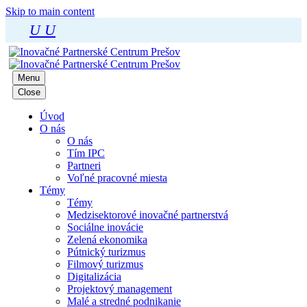
Skip to main content
U
U
Menu
Close
Úvod
O nás
O nás
Tím IPC
Partneri
Voľné pracovné miesta
Témy
Témy
Medzisektorové inovačné partnerstvá
Sociálne inovácie
Zelená ekonomika
Pútnický turizmus
Filmový turizmus
Digitalizácia
Projektový management
Malé a stredné podnikanie