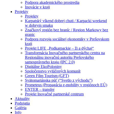
Podpora akademického prostredia
Inovácie v kraji
Projekty
Projekty
Karpatský víkend dobrej chuti / Karpacki weekend
w dobrym smaku
Značkový región bez hraníc / Region Markowy bez
granic
Podpora rozvoja sociálnej ekonomiky v Prešovskom
kraji
Projekt LIFE „Podkarpackie – ži a dýchaj“
Transformácia Inovačného partnerského centra na
Regionálnu inovačnú autoritu Prešovského
samosprávneho kraja (IPC 2.0)
Digitálne EkoPoloniny
Spoločenstvo vylúčených komunít
Green Film Tourism (GFT)
Svätomariánska púť (“Svetlo z východu”)
Prometeus (Propagácia e-mobility v regiónoch EÚ)
ENTER – transfer
Projekt Inovačné partnerské centrum
Aktuality
Podujatia
Galéria
Info