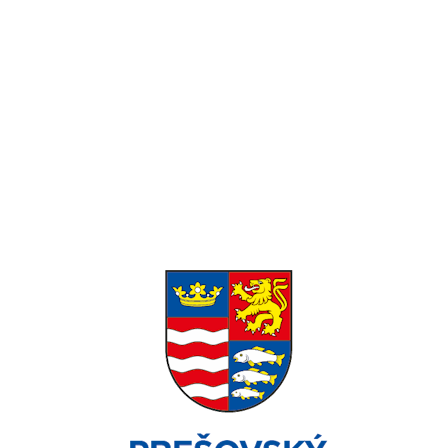
Pondelok-Piatok: 8:00 – 16:00 Víkend:
Zatvorené