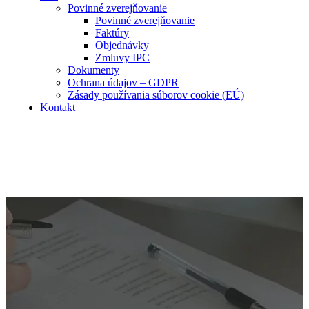
Povinné zverejňovanie
Povinné zverejňovanie
Faktúry
Objednávky
Zmluvy IPC
Dokumenty
Ochrana údajov – GDPR
Zásady používania súborov cookie (EÚ)
Kontakt