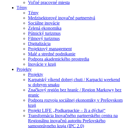
Voľné pracovné miesta
Témy
Témy
Medzisektorové inovačné partnerstvá
Sociálne inovácie
Zelená ekonomika
Pútnický turizmus
Filmový turizmus
Digitalizácia
Projektový management
Malé a stredné podnikanie
Podpora akademického prostredia
Inovácie v kraji
Projekty
Projekty
Karpatský víkend dobrej chuti / Karpacki weekend
w dobrym smaku
Značkový región bez hraníc / Region Markowy bez
granic
Podpora rozvoja sociálnej ekonomiky v Prešovskom
kraji
Projekt LIFE „Podkarpackie – ži a dýchaj“
Transformácia Inovačného partnerského centra na
Regionálnu inovačnú autoritu Prešovského
samosprávneho kraja (IPC 2.0)