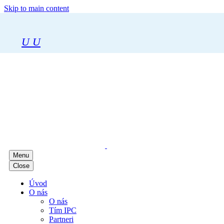
Skip to main content
U
U
Menu
Close
Úvod
O nás
O nás
Tím IPC
Partneri