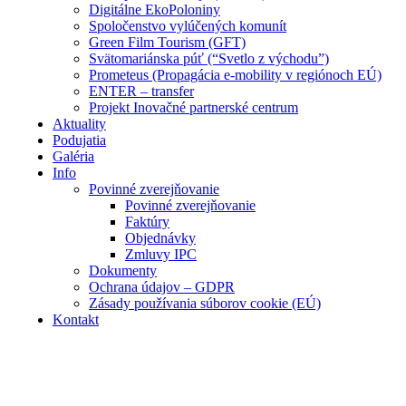
Digitálne EkoPoloniny
Spoločenstvo vylúčených komunít
Green Film Tourism (GFT)
Svätomariánska púť (“Svetlo z východu”)
Prometeus (Propagácia e-mobility v regiónoch EÚ)
ENTER – transfer
Projekt Inovačné partnerské centrum
Aktuality
Podujatia
Galéria
Info
Povinné zverejňovanie
Povinné zverejňovanie
Faktúry
Objednávky
Zmluvy IPC
Dokumenty
Ochrana údajov – GDPR
Zásady používania súborov cookie (EÚ)
Kontakt