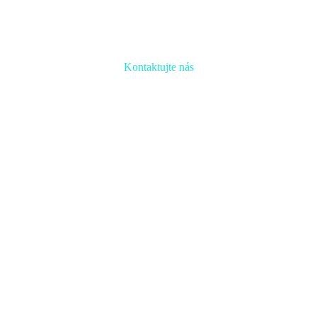
Kontaktujte nás
Radi prediskutujeme Váš projekt a odpovieme na akúkoľvek
otázku
Naša adresa:
Inovačné partnerské centrum
Hlavná 139, 080 01 Prešov