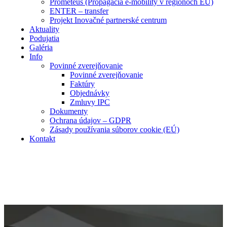
Prometeus (Propagácia e-mobility v regiónoch EÚ)
ENTER – transfer
Projekt Inovačné partnerské centrum
Aktuality
Podujatia
Galéria
Info
Povinné zverejňovanie
Povinné zverejňovanie
Faktúry
Objednávky
Zmluvy IPC
Dokumenty
Ochrana údajov – GDPR
Zásady používania súborov cookie (EÚ)
Kontakt