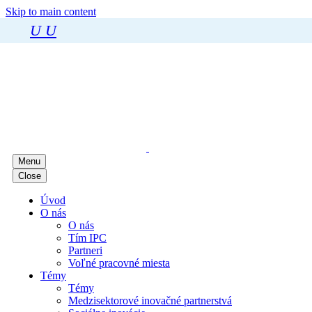
Skip to main content
U
U
Menu
Close
Úvod
O nás
O nás
Tím IPC
Partneri
Voľné pracovné miesta
Témy
Témy
Medzisektorové inovačné partnerstvá