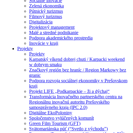
Sociálne inovácie
Zelená ekonomika
Pútnický turizmus
Filmový turizmus
Digitalizácia
Projektový management
Malé a stredné podnikanie
Podpora akademického prostredia
Inovácie v kraji
Projekty
Projekty
Karpatský víkend dobrej chuti / Karpacki weekend
w dobrym smaku
Značkový región bez hraníc / Region Markowy bez
granic
Podpora rozvoja sociálnej ekonomiky v Prešovskom
kraji
Projekt LIFE „Podkarpackie – ži a dýchaj“
Transformácia Inovačného partnerského centra na
Regionálnu inovačnú autoritu Prešovského
samosprávneho kraja (IPC 2.0)
Digitálne EkoPoloniny
Spoločenstvo vylúčených komunít
Green Film Tourism (GFT)
Svätomariánska púť (“Svetlo z východu”)