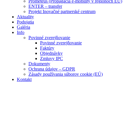
Prometeus (Propagácia e-mobility v regiónoch EÚ)
ENTER – transfer
Projekt Inovačné partnerské centrum
Aktuality
Podujatia
Galéria
Info
Povinné zverejňovanie
Povinné zverejňovanie
Faktúry
Objednávky
Zmluvy IPC
Dokumenty
Ochrana údajov – GDPR
Zásady používania súborov cookie (EÚ)
Kontakt