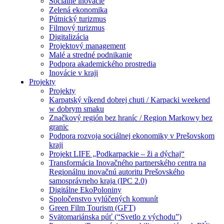
Sociálne inovácie
Zelená ekonomika
Pútnický turizmus
Filmový turizmus
Digitalizácia
Projektový management
Malé a stredné podnikanie
Podpora akademického prostredia
Inovácie v kraji
Projekty
Projekty
Karpatský víkend dobrej chuti / Karpacki weekend
w dobrym smaku
Značkový región bez hraníc / Region Markowy bez
granic
Podpora rozvoja sociálnej ekonomiky v Prešovskom
kraji
Projekt LIFE „Podkarpackie – ži a dýchaj“
Transformácia Inovačného partnerského centra na
Regionálnu inovačnú autoritu Prešovského
samosprávneho kraja (IPC 2.0)
Digitálne EkoPoloniny
Spoločenstvo vylúčených komunít
Green Film Tourism (GFT)
Svätomariánska púť (“Svetlo z východu”)