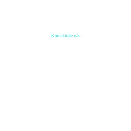
Kontaktujte nás
Radi prediskutujeme Váš projekt a odpovieme na akúkoľvek
otázku
Naša adresa:
Inovačné partnerské centrum
Hlavná 139, 080 01 Prešov