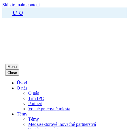
Skip to main content
U
U
Menu
Close
Úvod
O nás
O nás
Tím IPC
Partneri
Voľné pracovné miesta
Témy
Témy
Medzisektorové inovačné partnerstvá