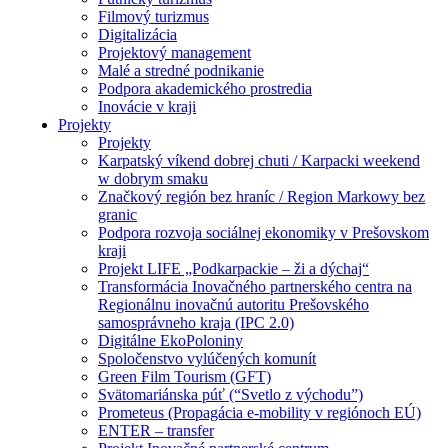
Filmový turizmus
Digitalizácia
Projektový management
Malé a stredné podnikanie
Podpora akademického prostredia
Inovácie v kraji
Projekty
Projekty
Karpatský víkend dobrej chuti / Karpacki weekend
w dobrym smaku
Značkový región bez hraníc / Region Markowy bez
granic
Podpora rozvoja sociálnej ekonomiky v Prešovskom
kraji
Projekt LIFE „Podkarpackie – ži a dýchaj“
Transformácia Inovačného partnerského centra na
Regionálnu inovačnú autoritu Prešovského
samosprávneho kraja (IPC 2.0)
Digitálne EkoPoloniny
Spoločenstvo vylúčených komunít
Green Film Tourism (GFT)
Svätomariánska púť (“Svetlo z východu”)
Prometeus (Propagácia e-mobility v regiónoch EÚ)
ENTER – transfer