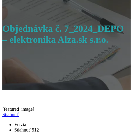
Objednávka č. 7_2024_DEPO
– elektronika Alza.sk s.r.o.
[featured_image]
Stiahnuť
Verzia
Stiahnuť
512