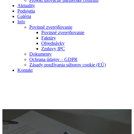
Projekt Inovačné partnerské centrum
Aktuality
Podujatia
Galéria
Info
Povinné zverejňovanie
Povinné zverejňovanie
Faktúry
Objednávky
Zmluvy IPC
Dokumenty
Ochrana údajov – GDPR
Zásady používania súborov cookie (EÚ)
Kontakt