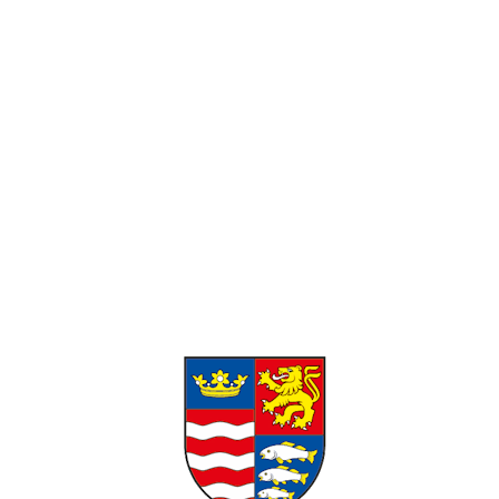
Pracovné hodiny:
Pondelok-Piatok: 8:00 – 16:00 Víkend:
Zatvorené