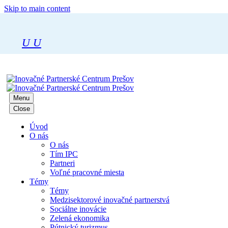
Skip to main content
U
U
Menu
Close
Úvod
O nás
O nás
Tím IPC
Partneri
Voľné pracovné miesta
Témy
Témy
Medzisektorové inovačné partnerstvá
Sociálne inovácie
Zelená ekonomika
Pútnický turizmus