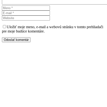
Uložiť moje meno, e-mail a webovú stránku v tomto prehliadači
pre moje budúce komentáre.
Odoslať komentár
Kontaktujte nás
Radi prediskutujeme Váš projekt a odpovieme na akúkoľvek
otázku