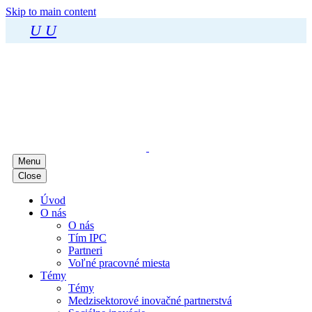
Skip to main content
U
U
Menu
Close
Úvod
O nás
O nás
Tím IPC
Partneri
Voľné pracovné miesta
Témy
Témy
Medzisektorové inovačné partnerstvá