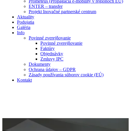
Prometeus (Propagácia e-mobility v regiónoch EÚ)
ENTER – transfer
Projekt Inovačné partnerské centrum
Aktuality
Podujatia
Galéria
Info
Povinné zverejňovanie
Povinné zverejňovanie
Faktúry
Objednávky
Zmluvy IPC
Dokumenty
Ochrana údajov – GDPR
Zásady používania súborov cookie (EÚ)
Kontakt