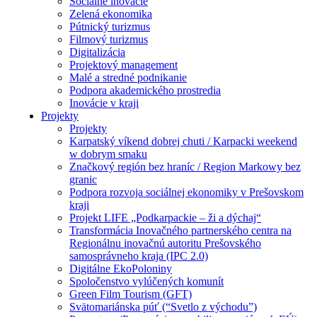
Sociálne inovácie
Zelená ekonomika
Pútnický turizmus
Filmový turizmus
Digitalizácia
Projektový management
Malé a stredné podnikanie
Podpora akademického prostredia
Inovácie v kraji
Projekty
Projekty
Karpatský víkend dobrej chuti / Karpacki weekend
w dobrym smaku
Značkový región bez hraníc / Region Markowy bez
granic
Podpora rozvoja sociálnej ekonomiky v Prešovskom
kraji
Projekt LIFE „Podkarpackie – ži a dýchaj“
Transformácia Inovačného partnerského centra na
Regionálnu inovačnú autoritu Prešovského
samosprávneho kraja (IPC 2.0)
Digitálne EkoPoloniny
Spoločenstvo vylúčených komunít
Green Film Tourism (GFT)
Svätomariánska púť (“Svetlo z východu”)