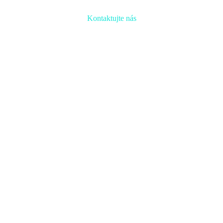
Kontaktujte nás
Radi prediskutujeme Váš projekt a odpovieme na akúkoľvek
otázku
Naša adresa:
Inovačné partnerské centrum
Hlavná 139, 080 01 Prešov
Naše kontakty: