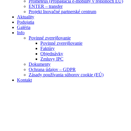
Prometeus (Propagácia e-mobility v regiónoch EÚ)
ENTER – transfer
Projekt Inovačné partnerské centrum
Aktuality
Podujatia
Galéria
Info
Povinné zverejňovanie
Povinné zverejňovanie
Faktúry
Objednávky
Zmluvy IPC
Dokumenty
Ochrana údajov – GDPR
Zásady používania súborov cookie (EÚ)
Kontakt