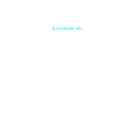
Kontaktujte nás
Radi prediskutujeme Váš projekt a odpovieme na akúkoľvek
otázku
Naša adresa:
Inovačné partnerské centrum
Hlavná 139, 080 01 Prešov