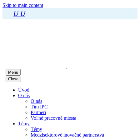
Skip to main content
U
U
Menu
Close
Úvod
O nás
O nás
Tím IPC
Partneri
Voľné pracovné miesta
Témy
Témy
Medzisektorové inovačné partnerstvá