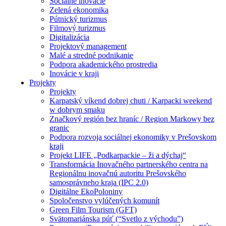
Sociálne inovácie
Zelená ekonomika
Pútnický turizmus
Filmový turizmus
Digitalizácia
Projektový management
Malé a stredné podnikanie
Podpora akademického prostredia
Inovácie v kraji
Projekty
Projekty
Karpatský víkend dobrej chuti / Karpacki weekend
w dobrym smaku
Značkový región bez hraníc / Region Markowy bez
granic
Podpora rozvoja sociálnej ekonomiky v Prešovskom
kraji
Projekt LIFE „Podkarpackie – ži a dýchaj“
Transformácia Inovačného partnerského centra na
Regionálnu inovačnú autoritu Prešovského
samosprávneho kraja (IPC 2.0)
Digitálne EkoPoloniny
Spoločenstvo vylúčených komunít
Green Film Tourism (GFT)
Svätomariánska púť (“Svetlo z východu”)